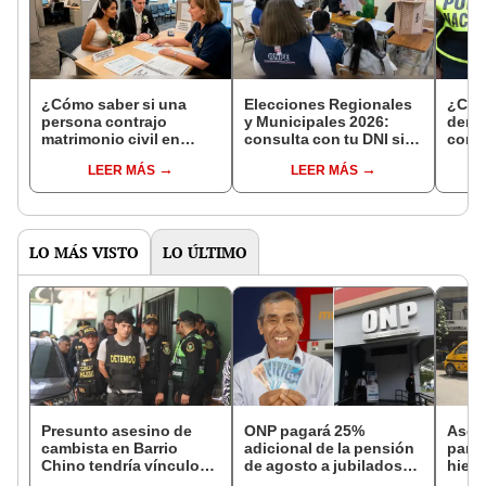
¿Cómo saber si una
Elecciones Regionales
¿Cóm
persona contrajo
y Municipales 2026:
denun
matrimonio civil en
consulta con tu DNI si
con 
Reniec?
fuiste elegido miembro
LEER MÁS
LEER MÁS
de mesa para este 4 de
octubre en el link oficial
de la ONPE
LO MÁS VISTO
LO ÚLTIMO
Presunto asesino de
ONP pagará 25%
Ases
cambista en Barrio
adicional de la pensión
para 
Chino tendría vínculos
de agosto a jubilados
hiere
con el Tren de Aragua:
que cumplan este
Barri