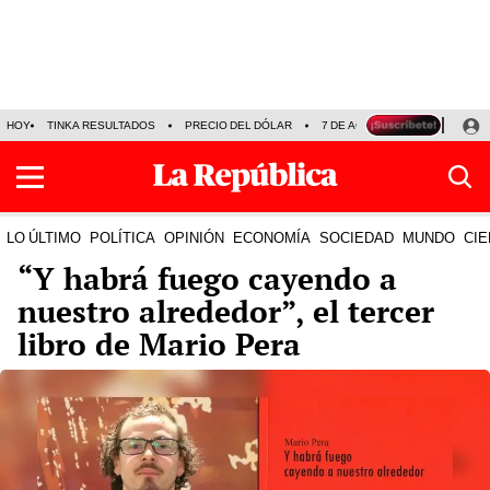
HOY
TINKA RESULTADOS
PRECIO DEL DÓLAR
7 DE AGOSTO
OLLANTA H
LO ÚLTIMO
POLÍTICA
OPINIÓN
ECONOMÍA
SOCIEDAD
MUNDO
CIE
“Y habrá fuego cayendo a
nuestro alrededor”, el tercer
libro de Mario Pera