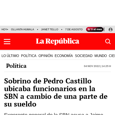
HOY
OLLANTA HUMALA
JANET TELLO
7 DE AGOSTO
TINKA RESULTADOS
LO ÚLTIMO
POLÍTICA
OPINIÓN
ECONOMÍA
SOCIEDAD
MUNDO
CIE
Política
04 Nov 2022 | 14:25 h
Sobrino de Pedro Castillo
ubicaba funcionarios en la
SBN a cambio de una parte de
su sueldo