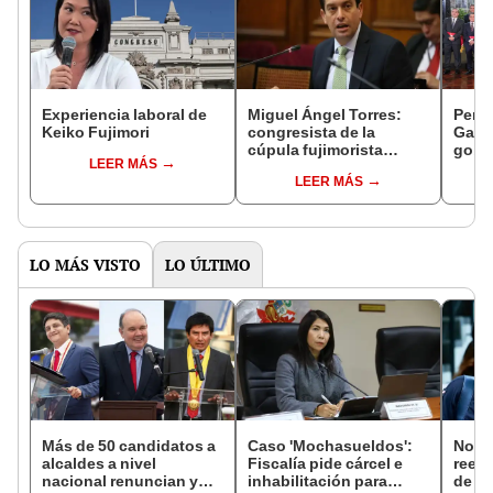
Experiencia laboral de
Miguel Ángel Torres:
Perfi
Keiko Fujimori
congresista de la
Gabin
cúpula fujimorista
gobi
LEER MÁS
controlará el primer año
Fujim
LEER MÁS
del Senado
LO MÁS VISTO
LO ÚLTIMO
Más de 50 candidatos a
Caso 'Mochasueldos':
Norm
alcaldes a nivel
Fiscalía pide cárcel e
reele
nacional renuncian y
inhabilitación para
de Ló