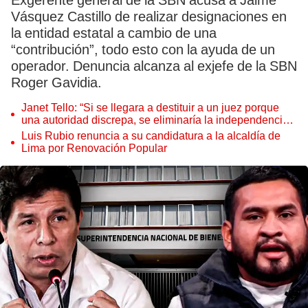
Exgerente general de la SBN acusa a Jaime
Vásquez Castillo de realizar designaciones en
la entidad estatal a cambio de una
“contribución”, todo esto con la ayuda de un
operador. Denuncia alcanza al exjefe de la SBN
Roger Gavidia.
Janet Tello: “Si se llegara a destituir a un juez porque
una autoridad discrepa, se eliminaría la independencia
judicial”
Luis Rubio renuncia a su candidatura a la alcaldía de
Lima por Renovación Popular