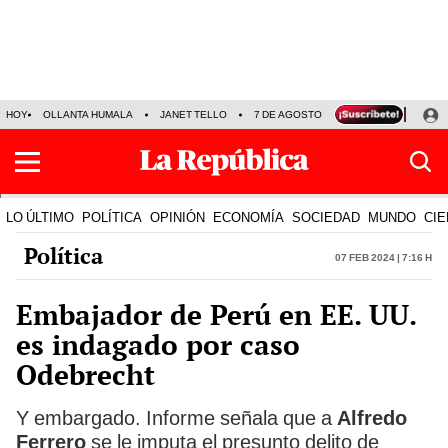
HOY
OLLANTA HUMALA
JANET TELLO
7 DE AGOSTO
TINKA RESULTADOS
LO ÚLTIMO
POLÍTICA
OPINIÓN
ECONOMÍA
SOCIEDAD
MUNDO
CIE
Política
07 Feb 2024 | 7:16 h
Embajador de Perú en EE. UU.
es indagado por caso
Odebrecht
Y embargado. Informe señala que a
Alfredo
Ferrero
se le imputa el presunto delito de