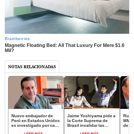
NOTAS RELACIONADAS
Nuevo embajador de
Jaime Yoshiyama pide a
Rutas
Perú en Estados Unidos
la Corte Suprema de
MML s
es investigado por caso
Brasil invalidar las
de pe
Odebrecht
pruebas de Odebrecht
desde