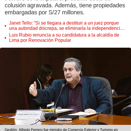
colusión agravada. Además, tiene propiedades
embargadas por S/27 millones.
Janet Tello: “Si se llegara a destituir a un juez porque
una autoridad discrepa, se eliminaría la independencia
judicial”
Luis Rubio renuncia a su candidatura a la alcaldía de
Lima por Renovación Popular
Gestión. Alfredo Ferrero fue ministro de Comercio Exterior y Turismo en