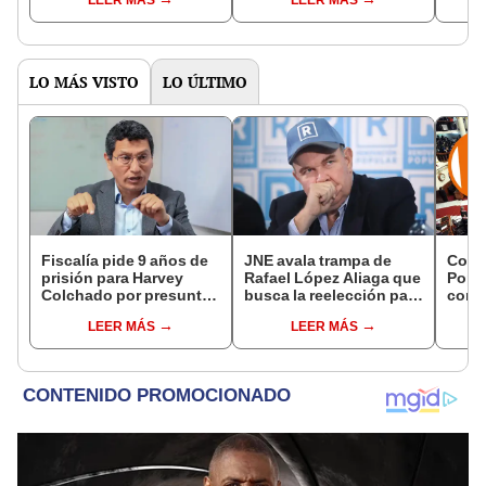
LEER MÁS
LEER MÁS
LO MÁS VISTO
LO ÚLTIMO
Fiscalía pide 9 años de
JNE avala trampa de
Cong
prisión para Harvey
Rafael López Aliaga que
Popul
Colchado por presunta
busca la reelección para
comis
negociación
la Municipalidad de
Cáma
LEER MÁS
LEER MÁS
incompatible y falsedad
Lima
ideológica