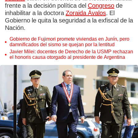
frente a la decisión política del
Congreso
de
inhabilitar a la doctora
Zoraida Ávalos
. El
Gobierno le quita la seguridad a la exfiscal de la
Nación.
Gobierno de Fujimori promete viviendas en Junín, pero
damnificados del sismo se quejan por la lentitud
Javier Milei: docentes de Derecho de la USMP rechazan
el honoris causa otorgado al presidente de Argentina