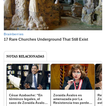
NOTAS RELACIONADAS
César Azabache: “En
Zoraida Ávalos es
Retir
términos legales, el
amenazada por La
Zorai
caso de Zoraida Ávalos
Resistencia tras perder
estar