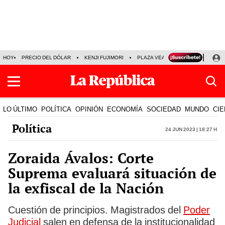
HOY
PRECIO DEL DÓLAR
KENJI FUJIMORI
PLAZA VEA
FERIADOS
KE
LO ÚLTIMO
POLÍTICA
OPINIÓN
ECONOMÍA
SOCIEDAD
MUNDO
CIE
Política
24 Jun 2023 | 18:27 h
Zoraida Ávalos: Corte
Suprema evaluará situación de
la exfiscal de la Nación
Cuestión de principios. Magistrados del
Poder
Judicial
salen en defensa de la institucionalidad