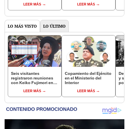
está tan mal planteado
protección policial
de pr
LEER MÁS
LEER MÁS
que no se va a
sostener”
LO MÁS VISTO
LO ÚLTIMO
Seis visitantes
Copamiento del Ejército
De fa
registraron reuniones
en el Ministerio del
y sob
con Keiko Fujimori en
Interior
por R
las mismas horas que la
LEER MÁS
LEER MÁS
presidenta se
encontraba en Junín