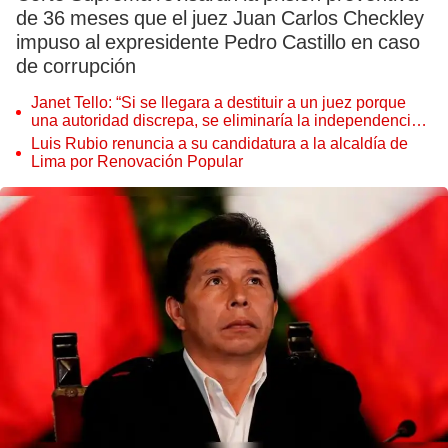
de 36 meses que el juez Juan Carlos Checkley
impuso al expresidente Pedro Castillo en caso
de corrupción
Janet Tello: “Si se llegara a destituir a un juez porque
una autoridad discrepa, se eliminaría la independencia
judicial”
Luis Rubio renuncia a su candidatura a la alcaldía de
Lima por Renovación Popular