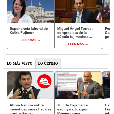
Experiencia laboral de
Miguel Ángel Torres:
Perfi
Keiko Fujimori
congresista de la
Gabin
cúpula fujimorista
gobi
LEER MÁS
controlará el primer año
Fujim
LEER MÁS
del Senado
LO MÁS VISTO
LO ÚLTIMO
Ahora Nación sobre
JEE de Cajamarca
Caso
investigaciones fiscales
excluye a Joaquín
Fisca
contra Harvey
Ramírez como
inhab