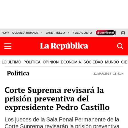
HOY
OLLANTA HUMALA
JANET TELLO
7 DE AGOSTO
TINKA RESULTADOS
LO ÚLTIMO
POLÍTICA
OPINIÓN
ECONOMÍA
SOCIEDAD
MUNDO
CIE
Política
21 Mar 2023 | 18:41 h
Corte Suprema revisará la
prisión preventiva del
expresidente Pedro Castillo
Los jueces de la Sala Penal Permanente de la
Corte Suprema revisarán la prisión preventiva