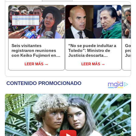
Seis visitantes
“No se puede indultar a
Gobie
registraron reuniones
Toledo”: Ministro de
prom
con Keiko Fujimori en
Justicia descarta
Junín
las mismas horas que la
beneficio para el
damn
LEER MÁS
LEER MÁS
presidenta se
exmandatario
se qu
encontraba en Junín