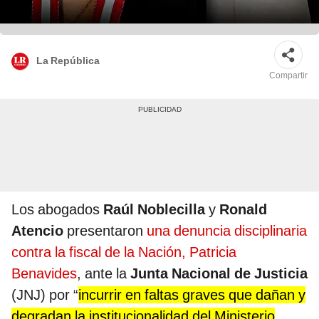
La República
Compartir
Los abogados
Raúl Noblecilla
y
Ronald
Atencio
presentaron
una denuncia disciplinaria
contra la fiscal de la Nación,
Patricia
Benavides
, ante la
Junta Nacional de Justicia
(JNJ) por “
incurrir en faltas graves que dañan y
degradan la institucionalidad del Ministerio