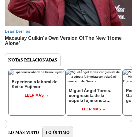
NOTAS RELACIONADAS
Experiencia laboral de
Keiko Fujimori
Miguel Ángel Torres:
Perfi
congresista de la
Gabin
LEER MÁS
cúpula fujimorista
gobi
controlará el primer año
Fujim
LEER MÁS
del Senado
LO MÁS VISTO
LO ÚLTIMO