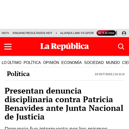
HOY
SINUANO RESULTADOS HOY
ALIANZA LIMA VS SPORT BOYS
JORGE MES
LO ÚLTIMO
POLÍTICA
OPINIÓN
ECONOMÍA
SOCIEDAD
MUNDO
CIE
Política
10 Oct 2022 | 14:11 h
Presentan denuncia
disciplinaria contra Patricia
Benavides ante Junta Nacional
de Justicia