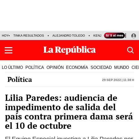
HOY
TINKA RESULTADOS
ALEJANDRO TOLEDO
KENJI FUJIMORI
PRECIO
LO ÚLTIMO
POLÍTICA
OPINIÓN
ECONOMÍA
SOCIEDAD
MUNDO
CIE
Política
29 Sep 2022 | 11:38 h
Lilia Paredes: audiencia de
impedimento de salida del
país contra primera dama será
el 10 de octubre