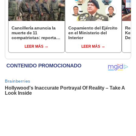
Cancillería anuncia la
Copamiento del Ejército
Regis
muerte de 11
en el Ministerio del
Keiko
compatriotas: reportan
Interior
Desp
114 desaparecidos y 3
mient
LEER MÁS
LEER MÁS
capturados por Ucrania
viaje