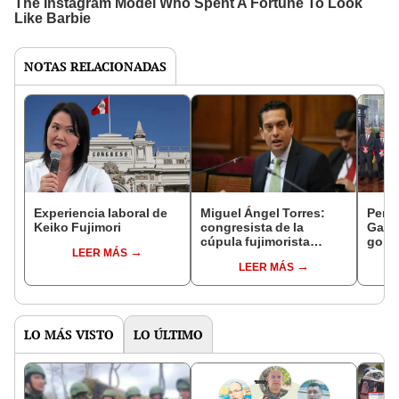
NOTAS RELACIONADAS
Experiencia laboral de
Miguel Ángel Torres:
Perfi
Keiko Fujimori
congresista de la
Gabin
cúpula fujimorista
gobi
LEER MÁS
controlará el primer año
Fujim
LEER MÁS
del Senado
LO MÁS VISTO
LO ÚLTIMO