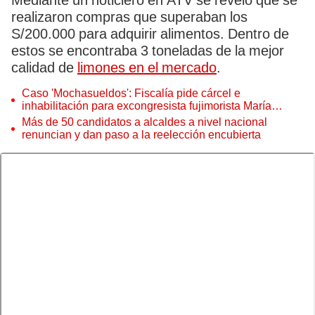
Mediante un noticiero en ATV se reveló que se
realizaron compras que superaban los
S/200.000 para adquirir alimentos. Dentro de
estos se encontraba 3 toneladas de la mejor
calidad de
limones en el mercado
.
Caso 'Mochasueldos': Fiscalía pide cárcel e
inhabilitación para excongresista fujimorista María
Cordero Jon Tay
Más de 50 candidatos a alcaldes a nivel nacional
renuncian y dan paso a la reelección encubierta