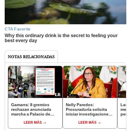
NOTAS RELACIONADAS
Gamarra: 8 gremios
Nelly Paredes:
Las a
rechazan anunciada
Procuraduría solicita
mensa
marcha a Palacio de
iniciar investigaciones
perdó
Gobierno este 6 de
contra ministra de
omiti
LEER MÁS
LEER MÁS
setiembre
Agricultura
elec