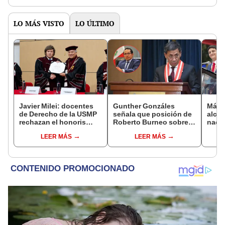
LO MÁS VISTO
LO ÚLTIMO
Javier Milei: docentes
Gunther Gonzáles
Más d
de Derecho de la USMP
señala que posición de
alcal
rechazan el honoris
Roberto Burneo sobre
nacio
causa otorgado al
reelección de López
dan p
LEER MÁS
LEER MÁS
presidente de Argentina
Aliaga no representan al
encu
JNE