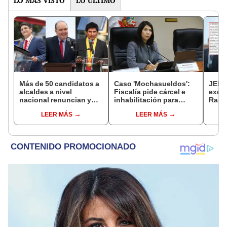
LO MÁS VISTO
LO ÚLTIMO
Más de 50 candidatos a
Caso 'Mochasueldos':
JEE 
alcaldes a nivel
Fiscalía pide cárcel e
excl
nacional renuncian y
inhabilitación para
Ramí
dan paso a la reelección
excongresista
cand
LEER MÁS
LEER MÁS
encubierta
fujimorista María
regio
Cordero Jon Tay
sent