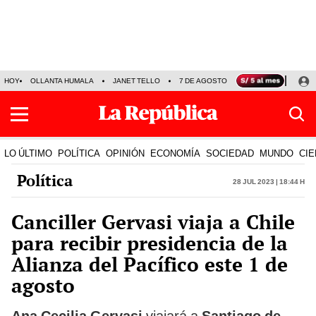
HOY
OLLANTA HUMALA
JANET TELLO
7 DE AGOSTO
TINKA RESULTADOS
LO ÚLTIMO
POLÍTICA
OPINIÓN
ECONOMÍA
SOCIEDAD
MUNDO
CIE
Política
28 Jul 2023 | 18:44 h
Canciller Gervasi viaja a Chile
para recibir presidencia de la
Alianza del Pacífico este 1 de
agosto