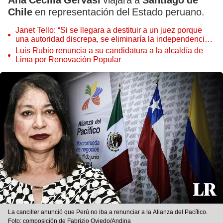
Ana Cecilia Gervasi
viajará a
Santiago de
Chile
en representación del Estado peruano.
Janet Tello: “Si se llegara a destituir a un juez porque
una autoridad discrepa, se eliminaría la independencia
judicial”
Luis Rubio renuncia a su candidatura a la alcaldía de
Lima por Renovación Popular
La canciller anunció que Perú no iba a renunciar a la Alianza del Pacífico.
Foto: composición de Fabrizio Oviedo/Andina