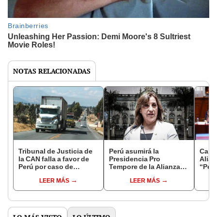
NOTAS RELACIONADAS
Tribunal de Justicia de
Perú asumirá la
Canci
la CAN falla a favor de
Presidencia Pro
Alian
Perú por caso de
Tempore de la Alianza
“Perú
combustibles en Bolivia
del Pacífico desde el 1
exigi
LEER MÁS
LEER MÁS
agosto
pres