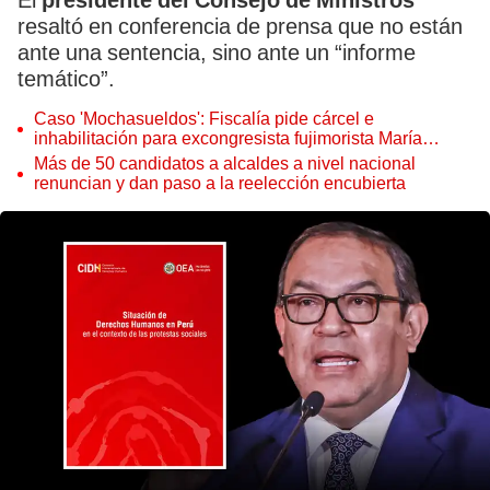
El
presidente del Consejo de Ministros
resaltó en conferencia de prensa que no están
ante una sentencia, sino ante un “informe
temático”.
Caso 'Mochasueldos': Fiscalía pide cárcel e
inhabilitación para excongresista fujimorista María
Cordero Jon Tay
Más de 50 candidatos a alcaldes a nivel nacional
renuncian y dan paso a la reelección encubierta