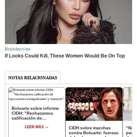
NOTAS RELACIONADAS
Boluarte sobre informe
CIDH: "Rechazamos
calificación de
'ejecuciones
LEER MÁS
extrajudiciales' y
CIDH sobre marchas
“No 
'masacre'"
contra Boluarte: fuerzas
pers