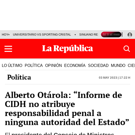
HOY
UNIVERSITARIO VS SPORTING CRISTAL
SINUANO RESULTADOS HOY
CA
LO ÚLTIMO
POLÍTICA
OPINIÓN
ECONOMÍA
SOCIEDAD
MUNDO
CIE
Política
03 May 2023 | 17:22 h
Alberto Otárola: “Informe de
CIDH no atribuye
responsabilidad penal a
ninguna autoridad del Estado”