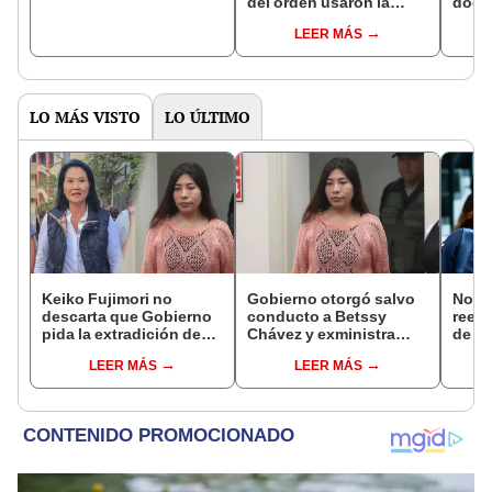
del orden usaron la
docu
fuerza de forma
afirm
LEER MÁS
indiscriminada y letal
sobr
LO MÁS VISTO
LO ÚLTIMO
Keiko Fujimori no
Gobierno otorgó salvo
Norm
descarta que Gobierno
conducto a Betssy
reele
pida la extradición de
Chávez y exministra
de Ló
Betssy Chávez: "Está
viajó a México en la
Jurad
LEER MÁS
LEER MÁS
dentro de nuestras
madrugada
sacar
facultades"