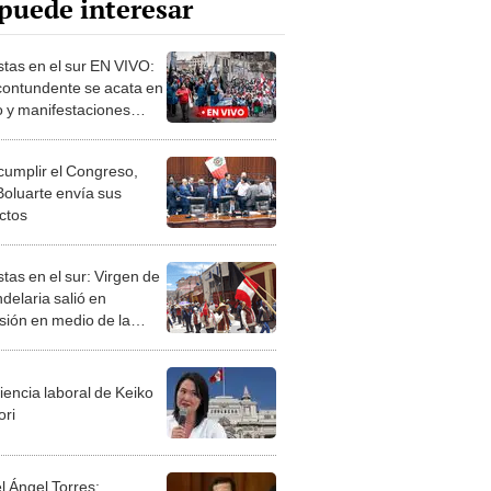
puede interesar
stas en el sur EN VIVO:
contundente se acata en
 y manifestaciones
aron en Arequipa
 cumplir el Congreso,
Boluarte envía sus
ctos
tas en el sur: Virgen de
delaria salió en
sión en medio de la
eza de los puneños
iencia laboral de Keiko
ori
l Ángel Torres: