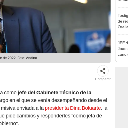
reele
Testig
de re
Orell
JEE d
Joaq
candi
e de 2022. Foto: Andina
regio
Compartir
ia como
jefe del Gabinete Técnico de la
argo en el que se venía desempeñando desde el
 misiva enviada a la
presidenta Dina Boluarte
, la
que pide cambios y responderles "como jefa de
bierno".