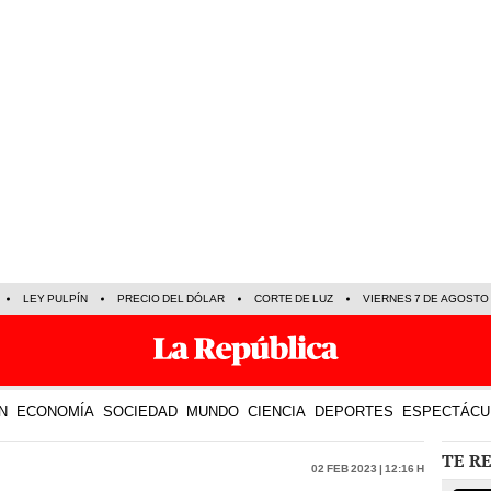
LEY PULPÍN
PRECIO DEL DÓLAR
CORTE DE LUZ
VIERNES 7 DE AGOSTO
N
ECONOMÍA
SOCIEDAD
MUNDO
CIENCIA
DEPORTES
ESPECTÁCU
TE R
02 Feb 2023 | 12:16 h