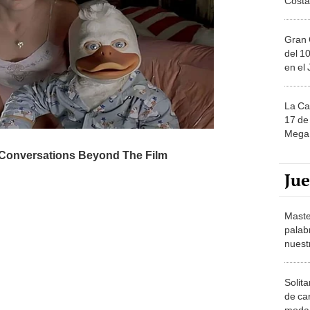
Gran 
del 10
en el
La Ca
17 de 
Mega 
Ju
Maste
palab
nuest
Solita
de ca
moda.