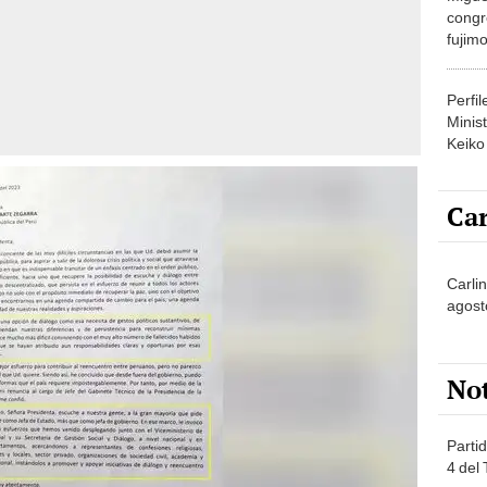
congr
fujimo
prime
Perfi
Minist
Keiko
Car
Carlin
agost
No
Partid
4 del
progr