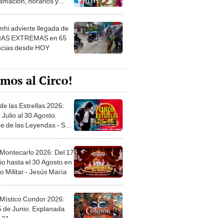
 ver
hi advierte llegada de
IAS EXTREMAS en 65
ncias desde HOY
mos al Circo!
de las Estrellas 2026:
 Julio al 30 Agosto.
e de las Leyendas - San
l
 Montecarlo 2026: Del 17
io hasta el 30 Agosto en
o Militar - Jesús María
 Místico Condor 2026:
5 de Junio. Explanada
 21