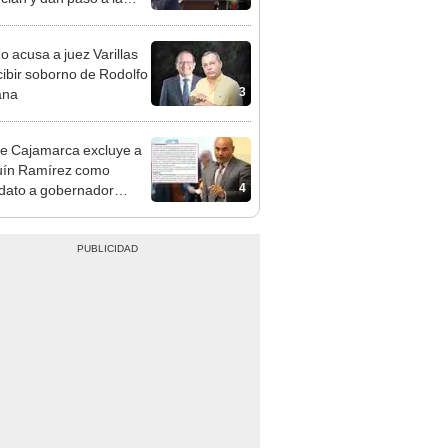
cción encubierta
o acusa a juez Varillas
cibir soborno de Rodolfo
3
ana
e Cajamarca excluye a
uín Ramírez como
4
dato a gobernador
nal por ocultar sentencia