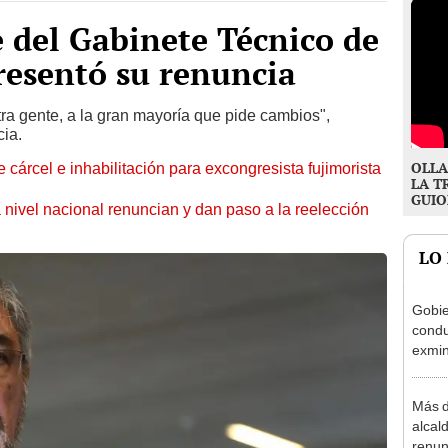
e del Gabinete Técnico de
presentó su renuncia
ra gente, a la gran mayoría que pide cambios",
cia.
OLLA
 cárcel e inhabilitación para excongresista fujimorista
LA T
GUIO
 nivel nacional renuncian y dan paso a la reelección
LO
Gobie
condu
exmin
la m
Más d
alcal
renun