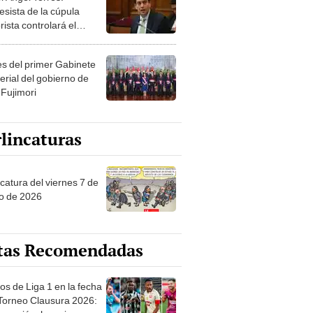
esista de la cúpula
rista controlará el
r año del Senado
les del primer Gabinete
erial del gobierno de
 Fujimori
lincaturas
catura del viernes 7 de
o de 2026
tas Recomendadas
os de Liga 1 en la fecha
 Torneo Clausura 2026:
amación, horarios y