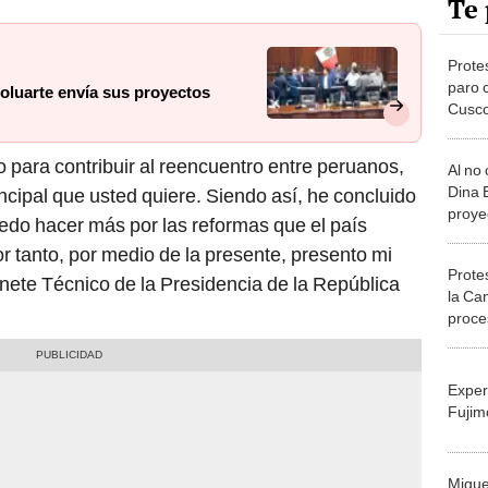
Te 
Prote
paro 
oluarte envía sus proyectos
Cusco
inici
o para contribuir al reencuentro entre peruanos,
Al no
Dina 
ncipal que usted quiere. Siendo así, he concluido
proye
edo hacer más por las reformas que el país
 tanto, por medio de la presente, presento mi
Protes
inete Técnico de la Presidencia de la República
la Can
proce
trist
Exper
Fujim
Migue