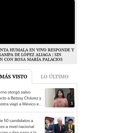
NTA HUMALA EN VIVO RESPONDE Y
RAMPA DE LÓPEZ ALIAGA | SIN
N CON ROSA MARÍA PALACIOS
 MÁS VISTO
LO ÚLTIMO
rno otorgó salvo
cto a Betssy Chávez y
1
istra viajó a México en
adrugada
e 50 candidatos a
des a nivel nacional
2
cian y dan paso a la