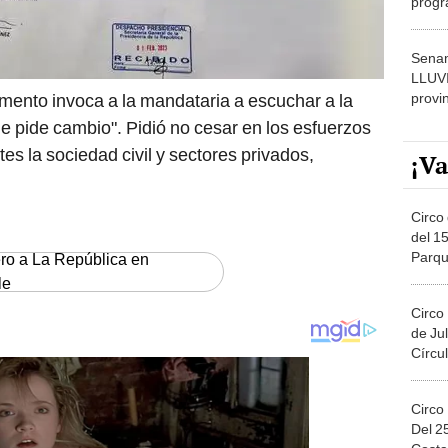
dónde
Senam
LLUV
provi
mento invoca a la mandataria a escuchar a la
ue pide cambio". Pidió no cesar en los esfuerzos
es la sociedad civil y sectores privados,
¡Va
Circo 
del 15
Parqu
ero a La República en
Migue
le
Circo
de Jul
Círcul
Circo
Del 2
Costa