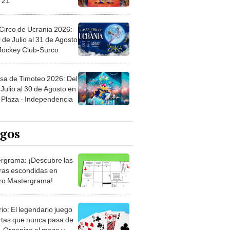
Circo de Ucrania 2026:
 de Julio al 31 de Agosto
 Jockey Club-Surco
sa de Timoteo 2026: Del
Julio al 30 de Agosto en
Plaza - Independencia
egos
rgrama: ¡Descubre las
ras escondidas en
ro Mastergrama!
rio: El legendario juego
rtas que nunca pasa de
 Organiza el mazo y