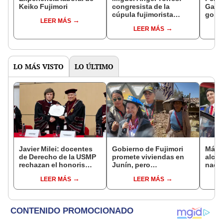
Keiko Fujimori
congresista de la
Gabin
cúpula fujimorista
gobi
LEER MÁS
controlará el primer año
Fujim
LEER MÁS
del Senado
LO MÁS VISTO
LO ÚLTIMO
Javier Milei: docentes
Gobierno de Fujimori
Más d
de Derecho de la USMP
promete viviendas en
alcal
rechazan el honoris
Junín, pero
nacio
causa otorgado al
damnificados del sismo
dan p
LEER MÁS
LEER MÁS
presidente de Argentina
se quejan por la lentitud
encu