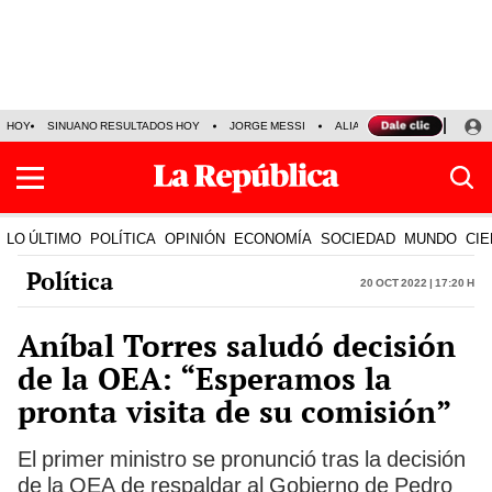
HOY
SINUANO RESULTADOS HOY
JORGE MESSI
ALIANZA LIMA VS SPORT BO
LO ÚLTIMO
POLÍTICA
OPINIÓN
ECONOMÍA
SOCIEDAD
MUNDO
CIE
Política
20 Oct 2022 | 17:20 h
Aníbal Torres saludó decisión
de la OEA: “Esperamos la
pronta visita de su comisión”
El primer ministro se pronunció tras la decisión
de la OEA de respaldar al Gobierno de Pedro