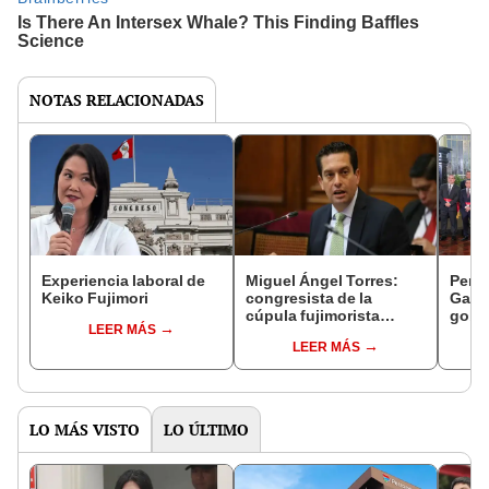
NOTAS RELACIONADAS
Experiencia laboral de
Miguel Ángel Torres:
Perfi
Keiko Fujimori
congresista de la
Gabin
cúpula fujimorista
gobi
LEER MÁS
controlará el primer año
Fujim
LEER MÁS
del Senado
LO MÁS VISTO
LO ÚLTIMO