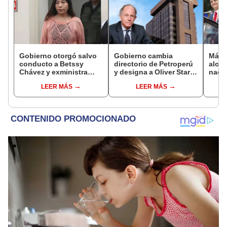
Gobierno otorgó salvo
Gobierno cambia
Más d
conducto a Betssy
directorio de Petroperú
alcal
Chávez y exministra
y designa a Oliver Stark
nacio
viajó a México en la
como presidente de la
dan p
LEER MÁS
LEER MÁS
madrugada
empresa estatal
encu