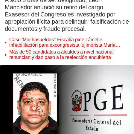
A solo 3 días de ser designado, León
Mancisdor anunció su retiro del cargo.
Exasesor del Congreso es investigado por
apropiación ilícita para delinquir, falsificación de
documentos y fraude procesal.
Caso 'Mochasueldos': Fiscalía pide cárcel e
inhabilitación para excongresista fujimorista María
Cordero Jon Tay
Más de 50 candidatos a alcaldes a nivel nacional
renuncian y dan paso a la reelección encubierta