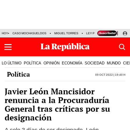
HOY
CASO MOCHASUELDOS
MIGUEL TORRES
LEY PULPÍN
PRECIO DEL
LO ÚLTIMO
POLÍTICA
OPINIÓN
ECONOMÍA
SOCIEDAD
MUNDO
CIE
Política
09 Oct 2022 | 19:40 h
Javier León Mancisidor
renuncia a la Procuraduría
General tras críticas por su
designación