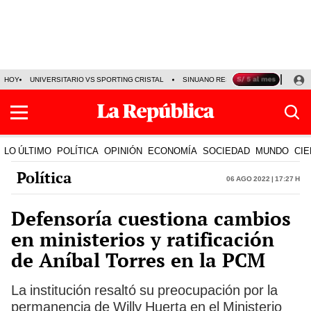
HOY
UNIVERSITARIO VS SPORTING CRISTAL
SINUANO RESULTADOS HOY
CA
LO ÚLTIMO
POLÍTICA
OPINIÓN
ECONOMÍA
SOCIEDAD
MUNDO
CIE
Política
06 Ago 2022 | 17:27 h
Defensoría cuestiona cambios
en ministerios y ratificación
de Aníbal Torres en la PCM
La institución resaltó su preocupación por la
permanencia de Willy Huerta en el Ministerio