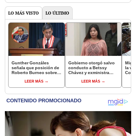
LO MÁS VISTO
LO ÚLTIMO
Gunther Gonzáles
Gobierno otorgó salvo
Migue
señala que posición de
conducto a Betssy
la vi
Roberto Burneo sobre
Chávez y exministra
Congr
reelección de López
viajó a México en la
proye
LEER MÁS
LEER MÁS
Aliaga no representan al
madrugada
plant
JNE
pres