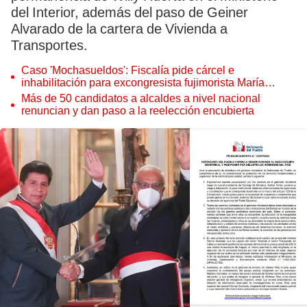
del Interior, además del paso de Geiner
Alvarado de la cartera de Vivienda a
Transportes.
Caso 'Mochasueldos': Fiscalía pide cárcel e
inhabilitación para excongresista fujimorista María
Cordero Jon Tay
Más de 50 candidatos a alcaldes a nivel nacional
renuncian y dan paso a la reelección encubierta