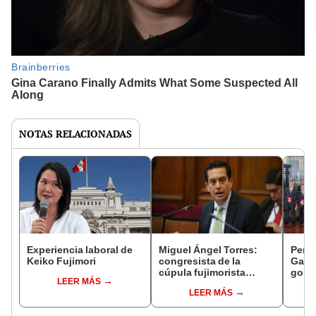
NOTAS RELACIONADAS
Experiencia laboral de
Miguel Ángel Torres:
Perfi
Keiko Fujimori
congresista de la
Gabin
cúpula fujimorista
gobi
LEER MÁS
controlará el primer año
Fujim
LEER MÁS
del Senado