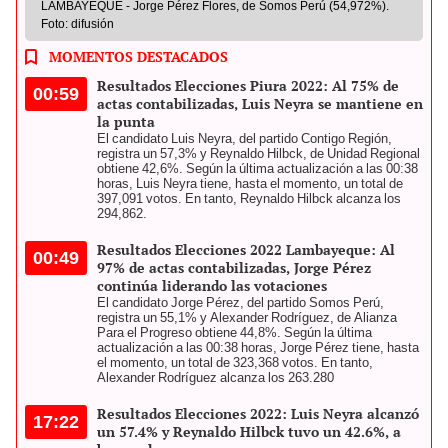
LAMBAYEQUE - Jorge Pérez Flores, de Somos Perú (54,972%).
Foto: difusión
MOMENTOS DESTACADOS
Resultados Elecciones Piura 2022: Al 75% de
00:59
actas contabilizadas, Luis Neyra se mantiene en
la punta
El candidato Luis Neyra, del partido Contigo Región,
registra un 57,3% y Reynaldo Hilbck, de Unidad Regional
obtiene 42,6%. Según la última actualización a las 00:38
horas, Luis Neyra tiene, hasta el momento, un total de
397,091 votos. En tanto, Reynaldo Hilbck alcanza los
294,862.
Resultados Elecciones 2022 Lambayeque: Al
00:49
97% de actas contabilizadas, Jorge Pérez
continúa liderando las votaciones
El candidato Jorge Pérez, del partido Somos Perú,
registra un 55,1% y Alexander Rodríguez, de Alianza
Para el Progreso obtiene 44,8%. Según la última
actualización a las 00:38 horas, Jorge Pérez tiene, hasta
el momento, un total de 323,368 votos. En tanto,
Alexander Rodríguez alcanza los 263.280
Resultados Elecciones 2022: Luis Neyra alcanzó
17:22
un 57.4% y Reynaldo Hilbck tuvo un 42.6%, a