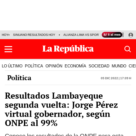
HOY
SINUANO RESULTADOS HOY
ALIANZA LIMA VS SPORT BOYS
JORGE MES
LO ÚLTIMO
POLÍTICA
OPINIÓN
ECONOMÍA
SOCIEDAD
MUNDO
CIE
Política
05 Dic 2022 | 17:09 h
Resultados Lambayeque
segunda vuelta: Jorge Pérez
virtual gobernador, según
ONPE al 99%