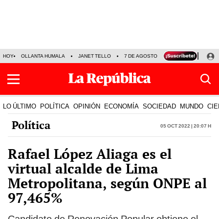
HOY
OLLANTA HUMALA
JANET TELLO
7 DE AGOSTO
TINKA RESULTADOS
LO ÚLTIMO
POLÍTICA
OPINIÓN
ECONOMÍA
SOCIEDAD
MUNDO
CIE
Política
05 Oct 2022 | 20:07 h
Rafael López Aliaga es el
virtual alcalde de Lima
Metropolitana, según ONPE al
97,465%