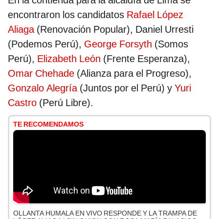
En la contienda para la alcaldía de Lima se
encontraron los candidatos
Rafael López
Aliaga
(Renovación Popular), Daniel Urresti
(Podemos Perú),
George Forsyth
(Somos
Perú),
Elizabeth León
(Frente Esperanza),
Omar Chehade
(Alianza para el Progreso),
Gonzalo Alegría
(Juntos por el Perú) y
Yuri
Castro
(Perú Libre).
TE RECOMENDAMOS
OLLANTA HUMALA EN VIVO RESPONDE Y LA TRAMPA DE