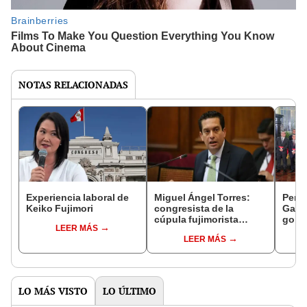
NOTAS RELACIONADAS
Experiencia laboral de
Miguel Ángel Torres:
Perfi
Keiko Fujimori
congresista de la
Gabin
cúpula fujimorista
gobi
LEER MÁS
controlará el primer año
Fujim
LEER MÁS
del Senado
LO MÁS VISTO
LO ÚLTIMO