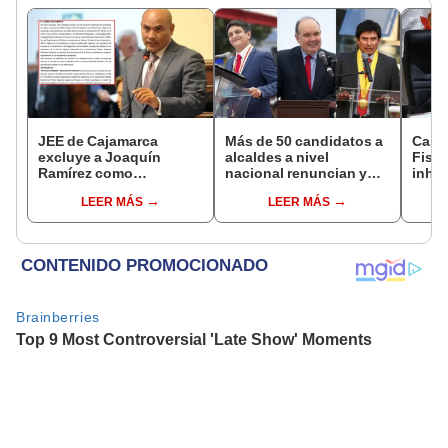
JEE de Cajamarca
Más de 50 candidatos a
Caso
excluye a Joaquín
alcaldes a nivel
Fisca
Ramírez como
nacional renuncian y
inhab
candidato a gobernador
dan paso a la reelección
exco
LEER MÁS
LEER MÁS
regional por ocultar
encubierta
fujim
sentencia
Cord