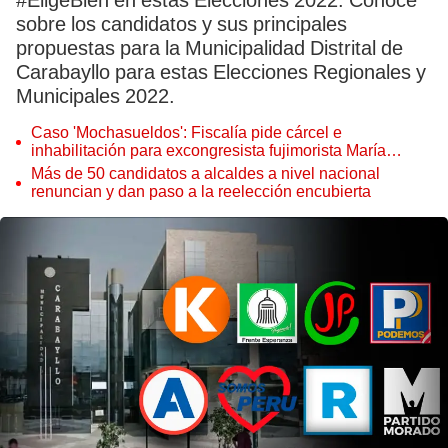
#EligeBien en estas Elecciones 2022. Conoce
sobre los candidatos y sus principales
propuestas para la Municipalidad Distrital de
Carabayllo para estas Elecciones Regionales y
Municipales 2022.
Caso 'Mochasueldos': Fiscalía pide cárcel e
inhabilitación para excongresista fujimorista María
Cordero Jon Tay
Más de 50 candidatos a alcaldes a nivel nacional
renuncian y dan paso a la reelección encubierta