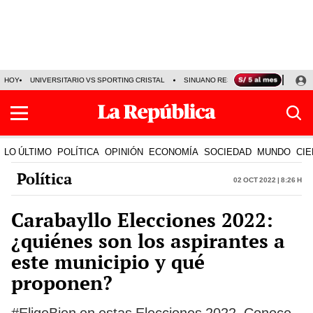
HOY
UNIVERSITARIO VS SPORTING CRISTAL
SINUANO RESULTADOS HOY
CA
LO ÚLTIMO
POLÍTICA
OPINIÓN
ECONOMÍA
SOCIEDAD
MUNDO
CIE
Política
02 Oct 2022 | 8:26 h
Carabayllo Elecciones 2022:
¿quiénes son los aspirantes a
este municipio y qué
proponen?