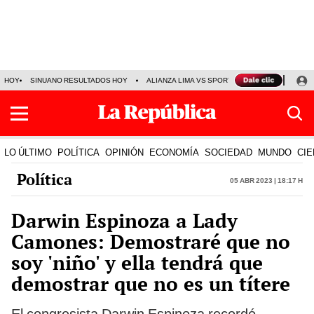
HOY
SINUANO RESULTADOS HOY
ALIANZA LIMA VS SPORT BOYS
JORGE MES
LO ÚLTIMO
POLÍTICA
OPINIÓN
ECONOMÍA
SOCIEDAD
MUNDO
CIE
Política
05 Abr 2023 | 18:17 h
Darwin Espinoza a Lady
Camones: Demostraré que no
soy 'niño' y ella tendrá que
demostrar que no es un títere