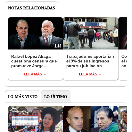
NOTAS RELACIONADAS
Rafael López Aliaga
Trabajadores aportarían
Comis
cuestiona censura que
el 9% de sus ingresos
el ca
promueve Jorge
para su jubilación
cong
Montoya contra el
Torre
LEER MÁS
LEER MÁS
ministro de Defensa
abril
LO MÁS VISTO
LO ÚLTIMO