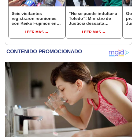
Seis visitantes
“No se puede indultar a
Gobie
registraron reuniones
Toledo”: Ministro de
prom
con Keiko Fujimori en
Justicia descarta
Junín
las mismas horas que la
beneficio para el
damn
LEER MÁS
LEER MÁS
presidenta se
exmandatario
se qu
encontraba en Junín