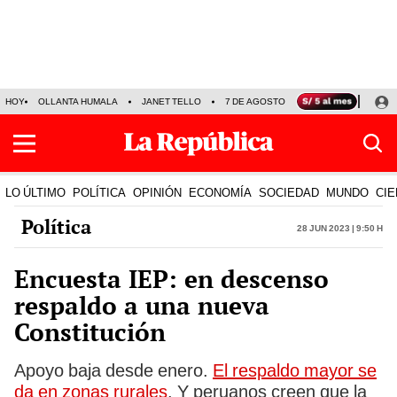
HOY
OLLANTA HUMALA
JANET TELLO
7 DE AGOSTO
TINKA RESULTADOS
LO ÚLTIMO
POLÍTICA
OPINIÓN
ECONOMÍA
SOCIEDAD
MUNDO
CIE
Política
28 Jun 2023 | 9:50 h
Encuesta IEP: en descenso
respaldo a una nueva
Constitución
Apoyo baja desde enero.
El respaldo mayor se
da en zonas rurales
. Y peruanos creen que la