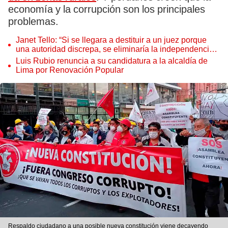
economía y la corrupción son los principales
problemas.
Janet Tello: “Si se llegara a destituir a un juez porque
una autoridad discrepa, se eliminaría la independencia
judicial”
Luis Rubio renuncia a su candidatura a la alcaldía de
Lima por Renovación Popular
Respaldo ciudadano a una posible nueva constitución viene decayendo