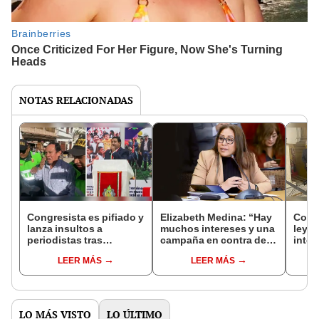
NOTAS RELACIONADAS
Congresista es pifiado y
Elizabeth Medina: “Hay
Cong
lanza insultos a
muchos intereses y una
ley p
periodistas tras
campaña en contra de
inter
altercado con
Petroperú”
dere
LEER MÁS
LEER MÁS
gobernador de
Amazonas
LO MÁS VISTO
LO ÚLTIMO