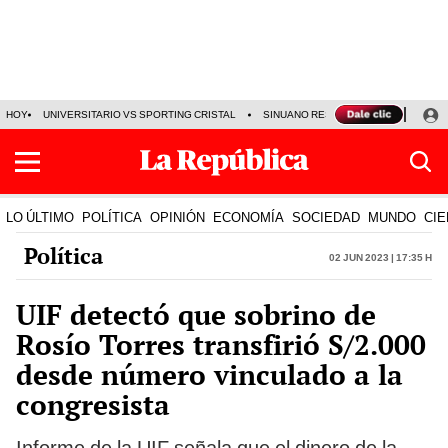
HOY
UNIVERSITARIO VS SPORTING CRISTAL
SINUANO RESULTADOS HOY
CA
LO ÚLTIMO
POLÍTICA
OPINIÓN
ECONOMÍA
SOCIEDAD
MUNDO
CIE
Política
02 Jun 2023 | 17:35 h
UIF detectó que sobrino de
Rosío Torres transfirió S/2.000
desde número vinculado a la
congresista