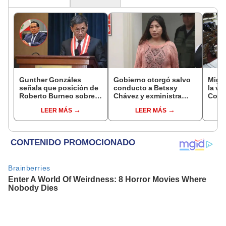
Gunther Gonzáles
Gobierno otorgó salvo
Migue
señala que posición de
conducto a Betssy
la vi
Roberto Burneo sobre
Chávez y exministra
Congr
reelección de López
viajó a México en la
proye
LEER MÁS
LEER MÁS
Aliaga no representan al
madrugada
plant
JNE
pres