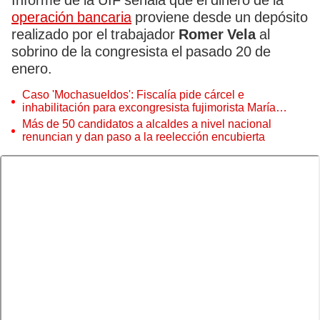
Informe de la UIF señala que el dinero de la
operación bancaria
proviene desde un depósito
realizado por el trabajador
Romer Vela
al
sobrino de la congresista el pasado 20 de
enero.
Caso 'Mochasueldos': Fiscalía pide cárcel e
inhabilitación para excongresista fujimorista María
Cordero Jon Tay
Más de 50 candidatos a alcaldes a nivel nacional
renuncian y dan paso a la reelección encubierta