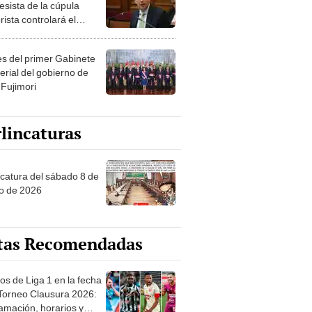
esista de la cúpula
rista controlará el
r año del Senado
les del primer Gabinete
erial del gobierno de
 Fujimori
lincaturas
ncatura del sábado 8 de
o de 2026
tas Recomendadas
os de Liga 1 en la fecha
 Torneo Clausura 2026:
amación, horarios y