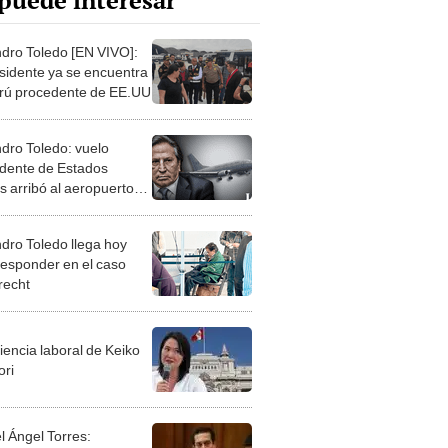
puede interesar
ndro Toledo [EN VIVO]:
sidente ya se encuentra
rú procedente de EE.UU
ndro Toledo: vuelo
dente de Estados
s arribó al aeropuerto
 Chávez
ndro Toledo llega hoy
responder en el caso
recht
iencia laboral de Keiko
ori
l Ángel Torres: