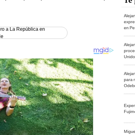
Te 
Aleja
expre
en Pe
ero a La República en
le
Aleja
proce
Unido
Jorge
Aleja
para 
Odeb
Exper
Fujim
Migue