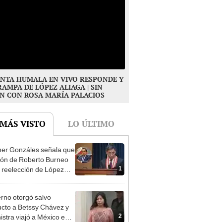
NTA HUMALA EN VIVO RESPONDE Y
RAMPA DE LÓPEZ ALIAGA | SIN
N CON ROSA MARÍA PALACIOS
 MÁS VISTO
LO ÚLTIMO
er Gonzáles señala que
ión de Roberto Burneo
1
 reelección de López
a no representan al JNE
rno otorgó salvo
cto a Betssy Chávez y
2
istra viajó a México en