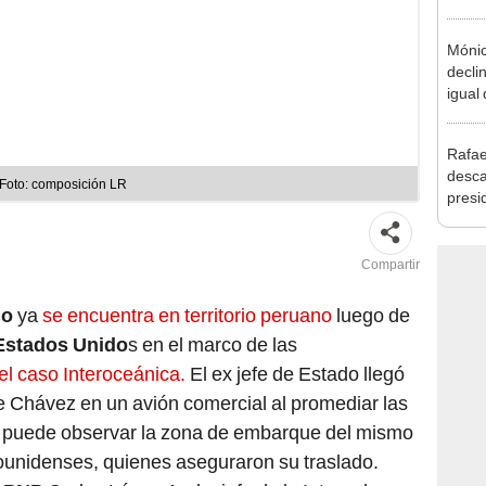
la m
Mónic
declin
igual
Rafae
desca
 Foto: composición LR
presi
hay u
consi
Compartir
do
ya
se encuentra en territorio peruano
luego de
Estados Unido
s en el marco de las
el caso Interoceánica.
El ex jefe de Estado llegó
e Chávez en un avión comercial al promediar las
le puede observar la zona de embarque del mismo
dounidenses, quienes aseguraron su traslado.