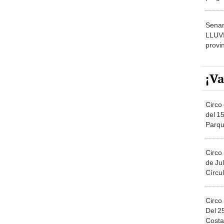
dónde
Senam
LLUV
provi
¡Va
Circo 
del 15
Parqu
Migue
Circo
de Jul
Círcul
Circo
Del 2
Costa