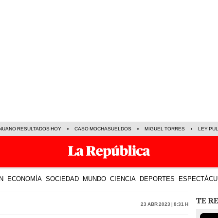
NUANO RESULTADOS HOY
CASO MOCHASUELDOS
MIGUEL TORRES
LEY PU
N
ECONOMÍA
SOCIEDAD
MUNDO
CIENCIA
DEPORTES
ESPECTÁCU
TE R
23 Abr 2023 | 8:31 h