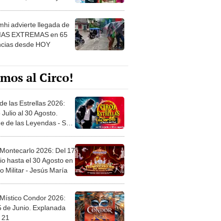
 ver
hi advierte llegada de
IAS EXTREMAS en 65
ncias desde HOY
mos al Circo!
de las Estrellas 2026:
 Julio al 30 Agosto.
e de las Leyendas - San
l
 Montecarlo 2026: Del 17
io hasta el 30 Agosto en
o Militar - Jesús María
 Místico Condor 2026:
5 de Junio. Explanada
 21