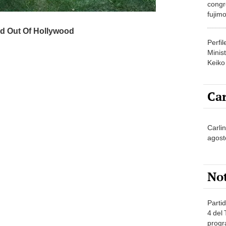
congr
fujimo
prime
Perfi
Minist
Keiko
Car
Carli
agost
No
Partid
4 del
progr