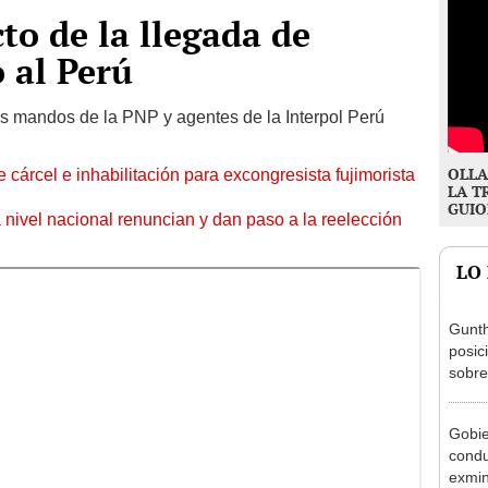
o de la llegada de
 al Perú
os mandos de la PNP y agentes de la Interpol Perú
OLLA
 cárcel e inhabilitación para excongresista fujimorista
LA T
GUIO
 nivel nacional renuncian y dan paso a la reelección
LO
Gunth
posic
sobre
Aliag
Gobie
condu
exmin