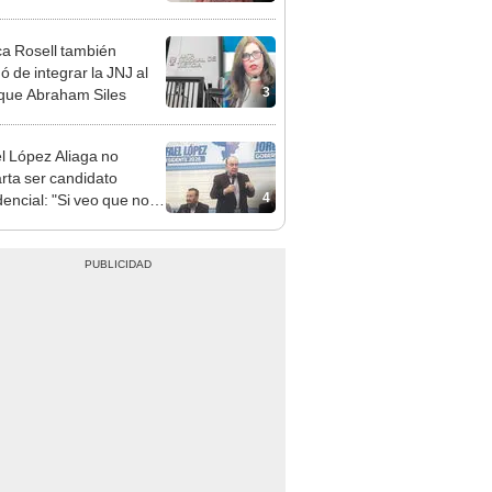
adrugada
a Rosell también
ó de integrar la JNJ al
3
 que Abraham Siles
l López Aliaga no
rta ser candidato
4
dencial: "Si veo que no
nidad, voy a
derarlo"