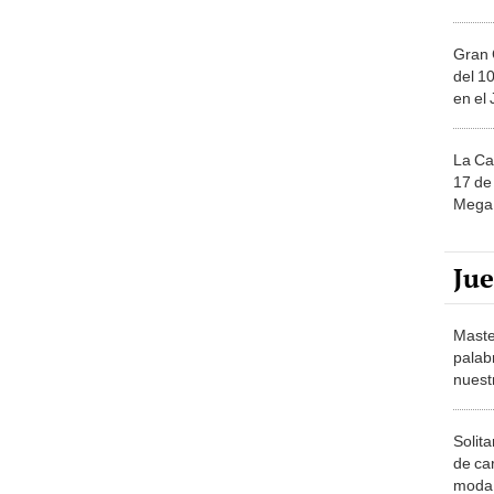
Gran 
del 10
en el
La Ca
17 de 
Mega 
Ju
Maste
palab
nuest
Solita
de ca
moda.