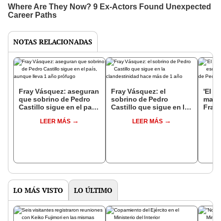
NOTAS RELACIONADAS
Fray Vásquez: aseguran
Fray Vásquez: el
'El E
que sobrino de Pedro
sobrino de Pedro
mant
Castillo sigue en el país,
Castillo que sigue en la
Fray 
aunque lleva 1 año
clandestinidad hace
de Pe
LEER MÁS
LEER MÁS
prófugo
más de 1 año
LO MÁS VISTO
LO ÚLTIMO