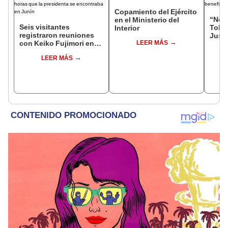
Copamiento del Ejército
“No s
en el Ministerio del
Seis visitantes
Toled
Interior
registraron reuniones
Justi
con Keiko Fujimori en
LEER MÁS
benef
las mismas horas que la
exma
LEER MÁS
presidenta se
encontraba en Junín