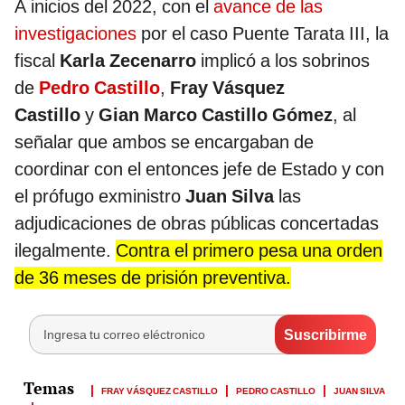
A inicios del 2022, con el
avance de las
investigaciones
por el caso Puente Tarata III, la
fiscal
Karla Zecenarro
implicó a los sobrinos
de
Pedro Castillo
,
Fray Vásquez
Castillo
y
Gian Marco Castillo Gómez
, al
señalar que ambos se encargaban de
coordinar con el entonces jefe de Estado y con
el prófugo exministro
Juan Silva
las
adjudicaciones de obras públicas concertadas
ilegalmente.
Contra el primero pesa una orden
de 36 meses de prisión preventiva.
FRAY VÁSQUEZ CASTILLO
PEDRO CASTILLO
JUAN SILVA