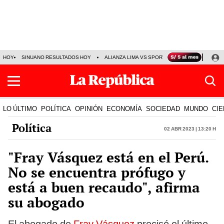
HOY
SINUANO RESULTADOS HOY
ALIANZA LIMA VS SPORT BOYS
JORGE MES
LO ÚLTIMO
POLÍTICA
OPINIÓN
ECONOMÍA
SOCIEDAD
MUNDO
CIE
Política
02 Abr 2023 | 13:20 h
"Fray Vásquez está en el Perú.
No se encuentra prófugo y
está a buen recaudo", afirma
su abogado