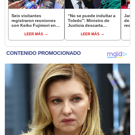
Seis visitantes
“No se puede indultar a
Javie
registraron reuniones
Toledo”: Ministro de
de D
con Keiko Fujimori en
Justicia descarta
recha
las mismas horas que la
beneficio para el
causa
LEER MÁS
LEER MÁS
presidenta se
exmandatario
presi
encontraba en Junín