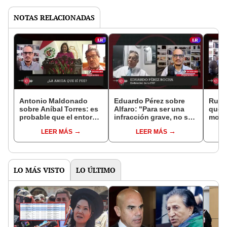
NOTAS RELACIONADAS
Antonio Maldonado
Eduardo Pérez sobre
Rubé
sobre Aníbal Torres: es
Alfaro: "Para ser una
que e
probable que el entorno
infracción grave, no se
mome
de Castillo haya
han tomado las medidas
y crí
LEER MÁS
LEER MÁS
concebido el golpe
como debería"
Naci
LO MÁS VISTO
LO ÚLTIMO