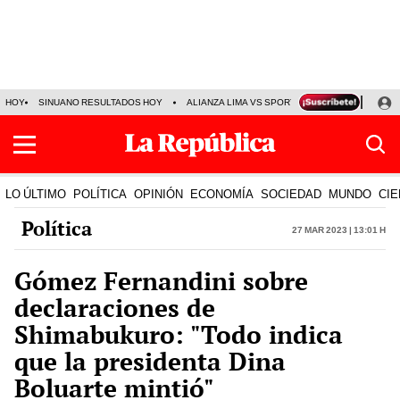
HOY
SINUANO RESULTADOS HOY
ALIANZA LIMA VS SPORT BOYS
JORGE MES
LO ÚLTIMO
POLÍTICA
OPINIÓN
ECONOMÍA
SOCIEDAD
MUNDO
CIE
Política
27 Mar 2023 | 13:01 h
Gómez Fernandini sobre
declaraciones de
Shimabukuro: "Todo indica
que la presidenta Dina
Boluarte mintió"