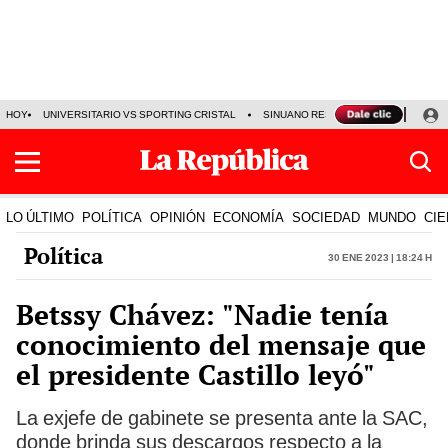
HOY
UNIVERSITARIO VS SPORTING CRISTAL
SINUANO RESULTADOS HOY
CA
LO ÚLTIMO
POLÍTICA
OPINIÓN
ECONOMÍA
SOCIEDAD
MUNDO
CIE
Política
30 Ene 2023 | 18:24 h
Betssy Chávez: "Nadie tenía
conocimiento del mensaje que
el presidente Castillo leyó"
La exjefe de gabinete se presenta ante la SAC,
donde brinda sus descargos respecto a la