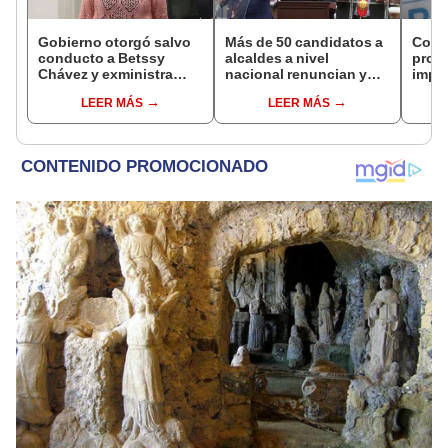
Gobierno otorgó salvo
Más de 50 candidatos a
Cong
conducto a Betssy
alcaldes a nivel
proye
Chávez y exministra
nacional renuncian y
imped
viajó a México en la
dan paso a la reelección
encub
LEER MÁS
LEER MÁS
madrugada
encubierta