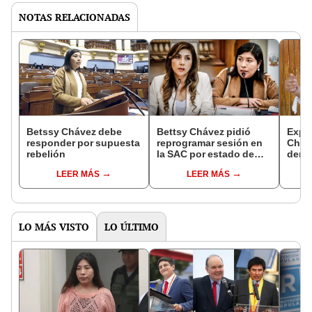
NOTAS RELACIONADAS
Betssy Chávez debe
Bettsy Chávez pidió
Expr
responder por supuesta
reprogramar sesión en
Cháve
rebelión
la SAC por estado de
denu
salud donde se evalúa
vacan
LEER MÁS
LEER MÁS
denuncia en su contra
Bolu
LO MÁS VISTO
LO ÚLTIMO