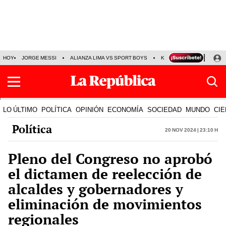
HOY
JORGE MESSI
ALIANZA LIMA VS SPORT BOYS
KENJI FUJIMORI
PRE
LO ÚLTIMO
POLÍTICA
OPINIÓN
ECONOMÍA
SOCIEDAD
MUNDO
CIE
Política
20 Nov 2024 | 23:10 h
Pleno del Congreso no aprobó
el dictamen de reelección de
alcaldes y gobernadores y
eliminación de movimientos
regionales