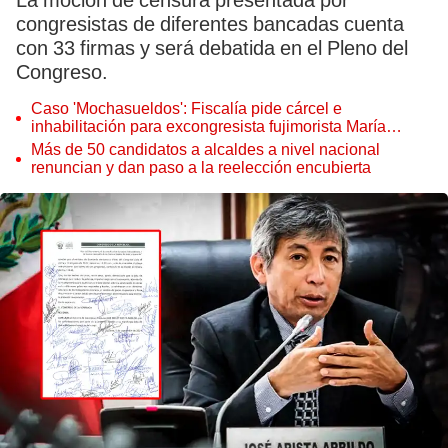
La moción de censura presentada por
congresistas de diferentes bancadas cuenta
con 33 firmas y será debatida en el Pleno del
Congreso.
Caso 'Mochasueldos': Fiscalía pide cárcel e
inhabilitación para excongresista fujimorista María
Cordero Jon Tay
Más de 50 candidatos a alcaldes a nivel nacional
renuncian y dan paso a la reelección encubierta