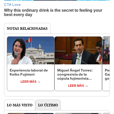
NOTAS RELACIONADAS
Experiencia laboral de
Miguel Ángel Torres:
Perfi
Keiko Fujimori
congresista de la
Gabin
cúpula fujimorista
gobi
LEER MÁS
controlará el primer año
Fujim
LEER MÁS
del Senado
LO MÁS VISTO
LO ÚLTIMO