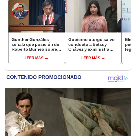
Gunther Gonzáles
Gobierno otorgó salvo
Elme
señala que posición de
conducto a Betssy
pedid
Roberto Burneo sobre
Chávez y exministra
legis
reelección de López
viajó a México en la
paral
LEER MÁS
LEER MÁS
Aliaga no representan al
madrugada
buroc
JNE