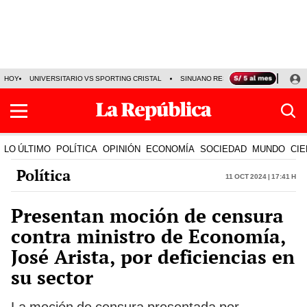
HOY
UNIVERSITARIO VS SPORTING CRISTAL
SINUANO RESULTADOS HOY
CA
LO ÚLTIMO
POLÍTICA
OPINIÓN
ECONOMÍA
SOCIEDAD
MUNDO
CIE
Política
11 Oct 2024 | 17:41 h
Presentan moción de censura
contra ministro de Economía,
José Arista, por deficiencias en
su sector