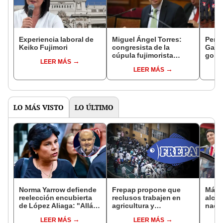
Experiencia laboral de
Miguel Ángel Torres:
Perfi
Keiko Fujimori
congresista de la
Gabin
cúpula fujimorista
gobi
LEER MÁS
controlará el primer año
Fujim
LEER MÁS
del Senado
LO MÁS VISTO
LO ÚLTIMO
Norma Yarrow defiende
Frepap propone que
Más d
reelección encubierta
reclusos trabajen en
alcal
de López Aliaga: "Allá el
agricultura y
nacio
Jurado que se deja
reforestación
dan p
LEER MÁS
LEER MÁS
sacar la vuelta"
encu