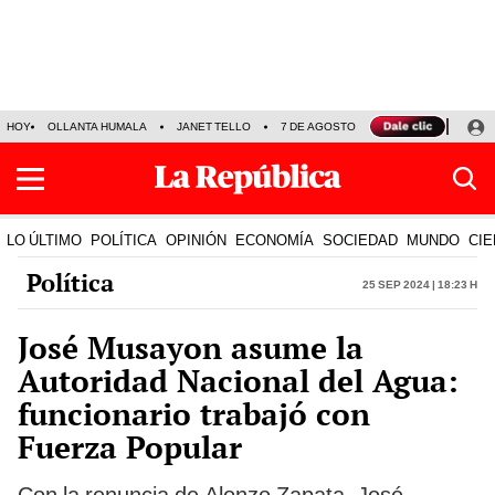
HOY
OLLANTA HUMALA
JANET TELLO
7 DE AGOSTO
TINKA RESULTADOS
LO ÚLTIMO
POLÍTICA
OPINIÓN
ECONOMÍA
SOCIEDAD
MUNDO
CIE
Política
25 Sep 2024 | 18:23 h
José Musayon asume la
Autoridad Nacional del Agua:
funcionario trabajó con
Fuerza Popular