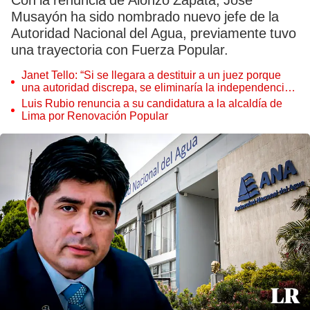
Con la renuncia de Alonzo Zapata, José
Musayón ha sido nombrado nuevo jefe de la
Autoridad Nacional del Agua, previamente tuvo
una trayectoria con Fuerza Popular.
Janet Tello: “Si se llegara a destituir a un juez porque
una autoridad discrepa, se eliminaría la independencia
judicial”
Luis Rubio renuncia a su candidatura a la alcaldía de
Lima por Renovación Popular