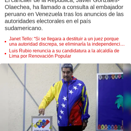
El canciller de la República, Javier Gonzáles-
Olaechea, ha llamado a consulta al embajador
peruano en Venezuela tras los anuncios de las
autoridades electorales en el país
sudamericano.
Janet Tello: “Si se llegara a destituir a un juez porque
una autoridad discrepa, se eliminaría la independencia
judicial”
Luis Rubio renuncia a su candidatura a la alcaldía de
Lima por Renovación Popular