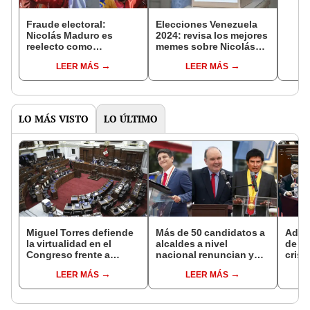
Fraude electoral:
Elecciones Venezuela
Nicolás Maduro es
2024: revisa los mejores
reelecto como
memes sobre Nicolás
presidente de Venezuela
Maduro y de la
LEER MÁS
LEER MÁS
tras elecciones
contienda electoral
irregulares
LO MÁS VISTO
LO ÚLTIMO
Miguel Torres defiende
Más de 50 candidatos a
Advi
la virtualidad en el
alcaldes a nivel
de O
Congreso frente a
nacional renuncian y
crisi
proyecto de ley que
dan paso a la reelección
LEER MÁS
LEER MÁS
plantea la
encubierta
presencialidad