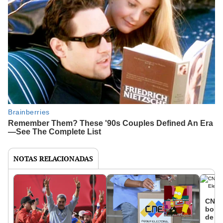
NOTAS RELACIONADAS
CNE 
bolet
de V