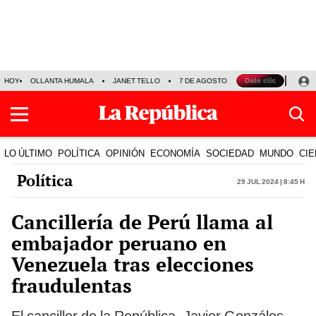
HOY
OLLANTA HUMALA
JANET TELLO
7 DE AGOSTO
TINKA RESULTADOS
LO ÚLTIMO
POLÍTICA
OPINIÓN
ECONOMÍA
SOCIEDAD
MUNDO
CIE
Política
29 Jul 2024 | 8:45 h
Cancillería de Perú llama al
embajador peruano en
Venezuela tras elecciones
fraudulentas