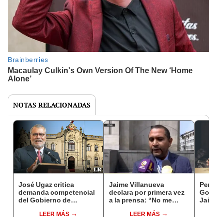
NOTAS RELACIONADAS
José Ugaz critica
Jaime Villanueva
Peri
demanda competencial
declara por primera vez
Gorri
del Gobierno de
a la prensa: “No me
Jaime
Boluarte: "Tenemos que
escondo detrás de
LEER MÁS
LEER MÁS
ir a una reforma
mentiras”