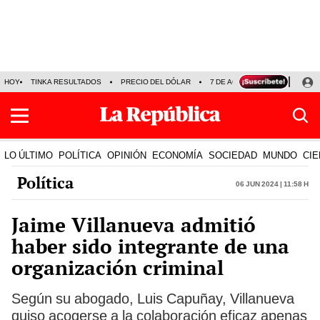
HOY
TINKA RESULTADOS
PRECIO DEL DÓLAR
7 DE AGOSTO
OLLANTA H
LO ÚLTIMO
POLÍTICA
OPINIÓN
ECONOMÍA
SOCIEDAD
MUNDO
CIE
Política
06 Jun 2024 | 11:58 h
Jaime Villanueva admitió
haber sido integrante de una
organización criminal
Según su abogado, Luis Capuñay, Villanueva
quiso acogerse a la colaboración eficaz apenas