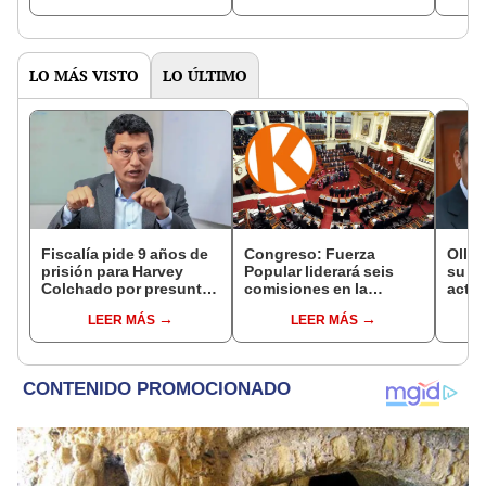
constitucional"
LO MÁS VISTO
LO ÚLTIMO
Fiscalía pide 9 años de
Congreso: Fuerza
Olla
prisión para Harvey
Popular liderará seis
su ca
Colchado por presunta
comisiones en la
activ
negociación
Cámara de Diputados
Fujim
LEER MÁS
LEER MÁS
incompatible y falsedad
recib
ideológica
recib