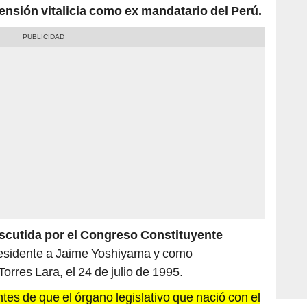
scutida por el Congreso Constituyente
residente a Jaime Yoshiyama y como
orres Lara, el 24 de julio de 1995.
tes de que el órgano legislativo que nació con el
de 1992 concluyera su mandato
. En tanto, fue uno