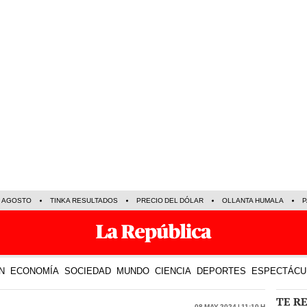
E AGOSTO
TINKA RESULTADOS
PRECIO DEL DÓLAR
OLLANTA HUMALA
P
N
ECONOMÍA
SOCIEDAD
MUNDO
CIENCIA
DEPORTES
ESPECTÁCU
TE R
08 May 2024 | 11:10 h