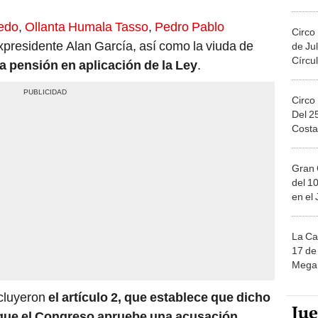
ledo
,
Ollanta Humala Tasso
,
Pedro Pablo
Circo
l expresidente Alan García, así como la viuda de
de Jul
Círcul
a pensión en aplicación de la Ley
.
Circo
Del 2
Costa
Gran 
del 10
en el
La Ca
17 de 
Mega 
ncluyeron
el artículo 2, que establece que dicho
Ju
que el Congreso apruebe una acusación
sidente
, hasta que una sentencia judicial los