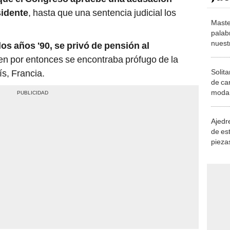
Maste
palab
nuest
os años '90, se privó de pensión al
ien por entonces se encontraba prófugo de la
Solita
rís, Francia.
de ca
moda.
demue
Ajedre
de es
piezas
consi
, presentó una demanda de amparo, logrando que