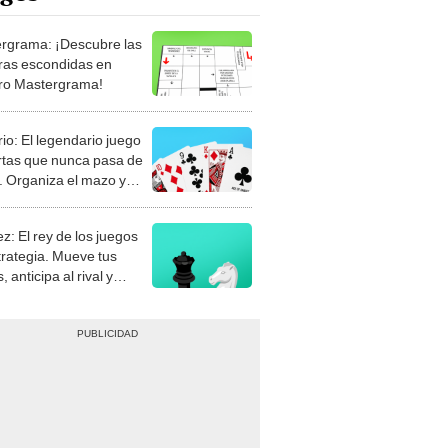
rgrama: ¡Descubre las
ras escondidas en
ro Mastergrama!
rio: El legendario juego
rtas que nunca pasa de
 Organiza el mazo y
stra tu habilidad.
z: El rey de los juegos
trategia. Mueve tus
, anticipa al rival y
gue el jaque mate.