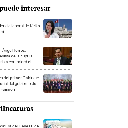
puede interesar
iencia laboral de Keiko
ori
l Ángel Torres:
esista de la cúpula
rista controlará el
r año del Senado
les del primer Gabinete
erial del gobierno de
 Fujimori
lincaturas
ncatura del jueves 6 de
o de 2026