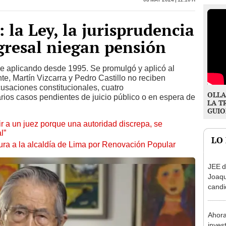
 la Ley, la jurisprudencia
ngresal niegan pensión
ne aplicando desde 1995. Se promulgó y aplicó al
e, Martín Vizcarra y Pedro Castillo no reciben
usaciones constitucionales, cuatro
OLLA
rios casos pendientes de juicio público o en espera de
LA T
GUIO
tuir a un juez porque una autoridad discrepa, se
l”
LO
ura a la alcaldía de Lima por Renovación Popular
JEE d
Joaq
candi
regio
Ahora
inves
contr