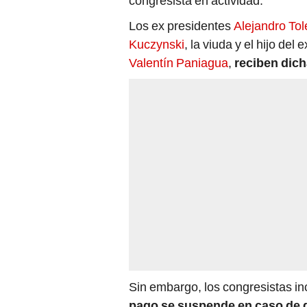
Los ex presidentes
Alejandro To
Kuczynski
, la viuda y el hijo de
Valentín Paniagua
,
reciben dich
Sin embargo, los congresistas i
pago se suspende en caso de 
constitucional contra el expre