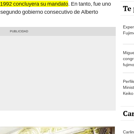
Te 
l segundo gobierno consecutivo de Alberto
Exper
Fujim
Migue
congr
fujimo
prime
Perfi
Minist
Keiko
Car
Carli
agost