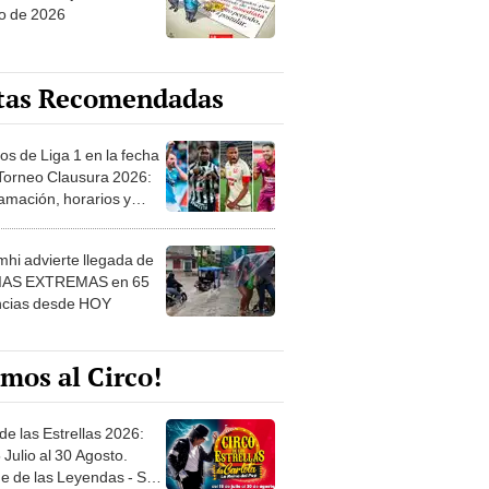
tas Recomendadas
os de Liga 1 en la fecha
 Torneo Clausura 2026:
amación, horarios y
 ver
hi advierte llegada de
IAS EXTREMAS en 65
ncias desde HOY
mos al Circo!
de las Estrellas 2026:
 Julio al 30 Agosto.
e de las Leyendas - San
l