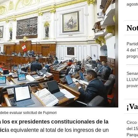
No
Partid
4 del
progr
dónde
Senam
LLUV
provi
¡Va
ebe evaluar solicitud de Fujimori
 los ex presidentes constitucionales de la
Circo 
del 15
ici
a equivalente al total de los ingresos de un
Parqu
Migue