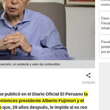
Minis
ser ut
Caso 
Fiscal
inhabi
excon
María
Fisca
prisi
por p
incom
ideol
pensión, un asistente y vales de combustible
Compartir
e publicó en el Diario Oficial El Peruano
la
ntonces presidente Alberto Fujimori y el
o
que, 29 años después, le impide al ex reo
pensión vitalicia como ex mandatario del Perú.