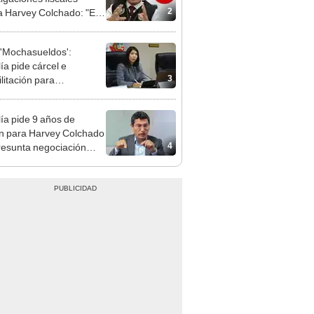
terio Público no puede
ilizado políticamente"
'Mochasueldos':
ía pide cárcel e
3
litación para
gresista fujimorista
 Cordero Jon Tay
lía pide 9 años de
ón para Harvey Colchado
4
resunta negociación
patible y falsedad
ógica