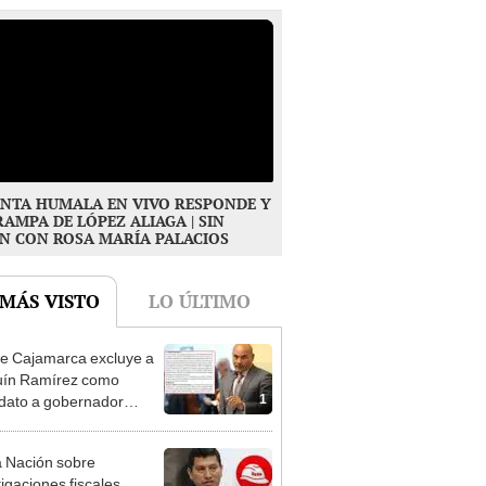
NTA HUMALA EN VIVO RESPONDE Y
RAMPA DE LÓPEZ ALIAGA | SIN
N CON ROSA MARÍA PALACIOS
 MÁS VISTO
LO ÚLTIMO
e Cajamarca excluye a
uín Ramírez como
1
dato a gobernador
nal por ocultar sentencia
 Nación sobre
tigaciones fiscales
2
a Harvey Colchado: "El