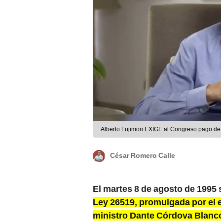
Alberto Fujimori EXIGE al Congreso pago de 
César Romero Calle
El martes 8 de agosto de 1995 s
Ley 26519, promulgada por el e
ministro Dante Córdova Blanc
Alberto Fujimori
acceder a la 