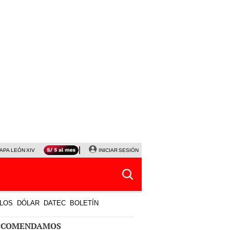
APA LEÓN XIV
NALDY SALDAÑA
INICIAR SESIÓN
LA BELLA LUZ
MAGALY MEDINA
HORÓS
LOS
DÓLAR
DATEC
BOLETÍN
ECOMENDAMOS