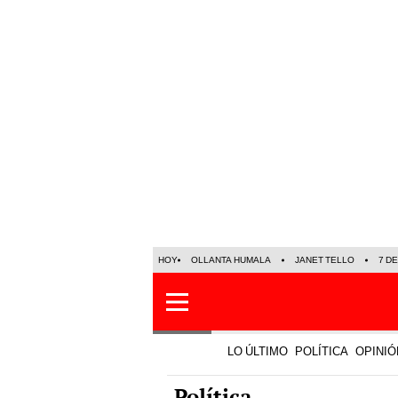
HOY
OLLANTA HUMALA
JANET TELLO
7 D
LO ÚLTIMO
POLÍTICA
OPINIÓ
Política