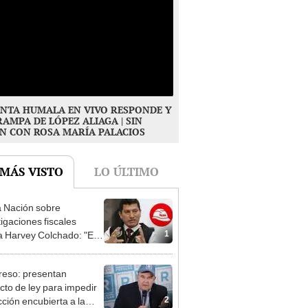
NTA HUMALA EN VIVO RESPONDE Y
RAMPA DE LÓPEZ ALIAGA | SIN
N CON ROSA MARÍA PALACIOS
 MÁS VISTO
LO ÚLTIMO
 Nación sobre
tigaciones fiscales
1
a Harvey Colchado: "El
terio Público no puede
ilizado políticamente"
eso: presentan
cto de ley para impedir
2
cción encubierta a la