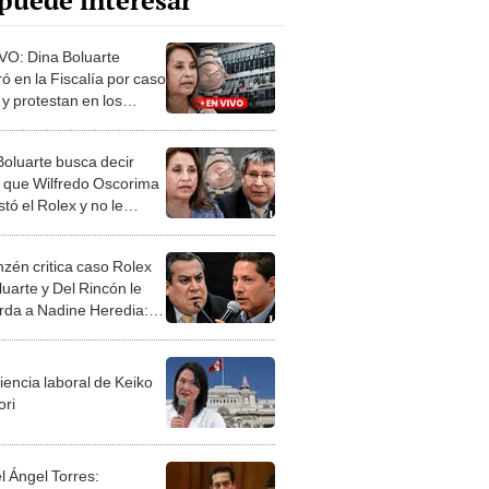
puede interesar
VO: Dina Boluarte
ó en la Fiscalía por caso
 y protestan en los
iores
Boluarte busca decir
 que Wilfredo Oscorima
stó el Rolex y no le
ó, según H13
nzén critica caso Rolex
luarte y Del Rincón le
rda a Nadine Heredia:
ed le tocó eso"
iencia laboral de Keiko
ori
l Ángel Torres: