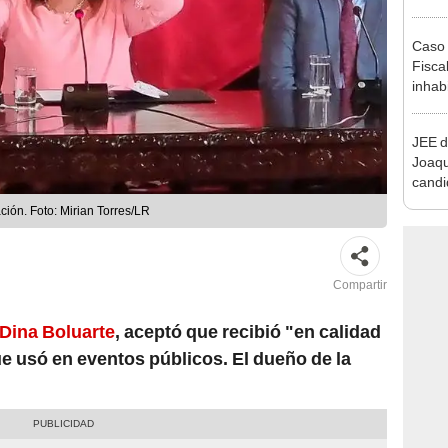
alcal
Caso 
Fiscal
inhabi
excon
María
JEE d
Joaq
candi
regio
ción. Foto: Mirian Torres/LR
Compartir
Dina Boluarte
, aceptó que recibió "en calidad
e usó en eventos públicos. El dueño de la