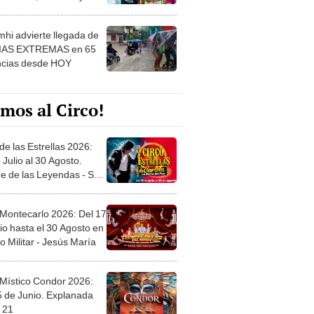
 ver
hi advierte llegada de
IAS EXTREMAS en 65
ncias desde HOY
mos al Circo!
de las Estrellas 2026:
 Julio al 30 Agosto.
e de las Leyendas - San
l
 Montecarlo 2026: Del 17
io hasta el 30 Agosto en
o Militar - Jesús María
 Místico Condor 2026:
5 de Junio. Explanada
 21