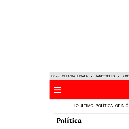
HOY
OLLANTA HUMALA
JANET TELLO
7 D
LO ÚLTIMO
POLÍTICA
OPINIÓ
Política