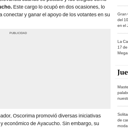
ucho.
Este cargo lo ocupó en dos ocasiones, lo
 conectar y ganar el apoyo de los votantes en su
Gran 
del 10
en el
La Ca
17 de 
Mega 
Ju
Maste
palab
nuest
Solita
dor, Oscorima promovió diversas iniciativas
de ca
al y económico de Ayacucho. Sin embargo, su
moda.