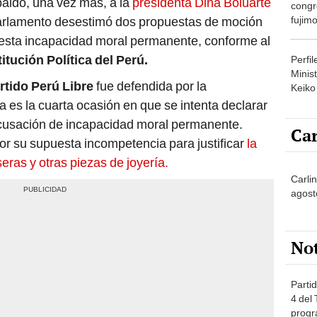
paldó, una vez más, a la
presidenta Dina Boluarte
congr
fujimo
arlamento desestimó dos propuestas de moción
prime
esta incapacidad moral permanente, conforme al
itución Política del Perú.
Perfi
Minist
rtido Perú Libre
fue defendida por la
Keiko
 es la cuarta ocasión en que se intenta declarar
 acusación de incapacidad moral permanente.
Car
por su supuesta incompetencia para justificar
la
seras y otras piezas de joyería.
Carli
agost
No
Partid
4 del
progr