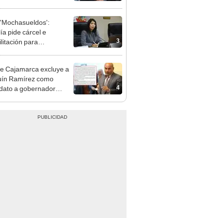
día
'Mochasueldos':
ía pide cárcel e
3
litación para
gresista fujimorista
 Cordero Jon Tay
e Cajamarca excluye a
uín Ramírez como
4
dato a gobernador
nal por ocultar sentencia