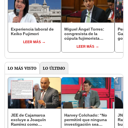
Experiencia laboral de
Miguel Ángel Torres:
Perfi
Keiko Fujimori
congresista de la
Gabin
cúpula fujimorista
gobi
LEER MÁS
controlará el primer año
Fujim
LEER MÁS
del Senado
LO MÁS VISTO
LO ÚLTIMO
JEE de Cajamarca
Harvey Colchado: “No
JNE a
excluye a Joaquín
permitiré que ninguna
Rafae
Ramírez como
investigación sea
busca