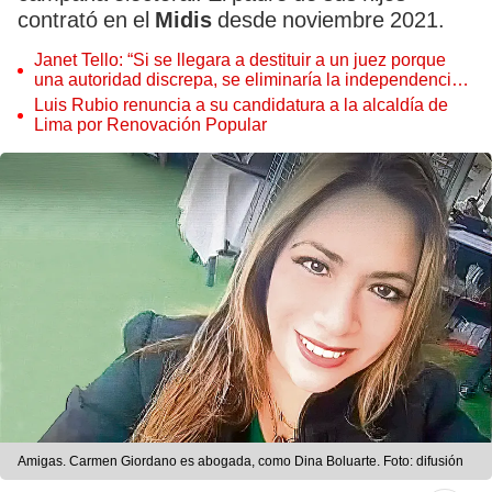
contrató en el
Midis
desde noviembre 2021.
Janet Tello: “Si se llegara a destituir a un juez porque
una autoridad discrepa, se eliminaría la independencia
judicial”
Luis Rubio renuncia a su candidatura a la alcaldía de
Lima por Renovación Popular
Amigas. Carmen Giordano es abogada, como Dina Boluarte. Foto: difusión