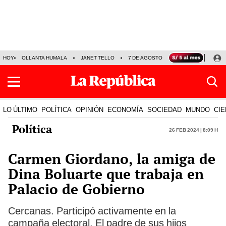
HOY
OLLANTA HUMALA
JANET TELLO
7 DE AGOSTO
TINKA RESULTADOS
LO ÚLTIMO
POLÍTICA
OPINIÓN
ECONOMÍA
SOCIEDAD
MUNDO
CIE
Política
26 Feb 2024 | 8:09 h
Carmen Giordano, la amiga de
Dina Boluarte que trabaja en
Palacio de Gobierno
Cercanas. Participó activamente en la
campaña electoral. El padre de sus hijos