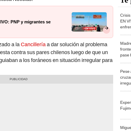
Te 
Crisis
EN VI
VIVO: PNP y migrantes se
enfre
Madre
zado a la
Cancillería
a dar solución al problema
fronte
testa contra sus pares chilenos luego de que un
pase 
guiaban a los foráneos en situación irregular para
Pese 
cruza
irregu
Exper
Fujim
Migue