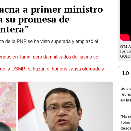
acna a primer ministro
a su promesa de
ontera”
sta de la PNP se ha visto superada y emplazó al
OLLA
LA T
GUIO
endas en Junín, pero damnificados del sismo se
 de la USMP rechazan el honoris causa otorgado al
LO
Seis v
reuni
en la
presi
Junín
“No s
Toledo
desca