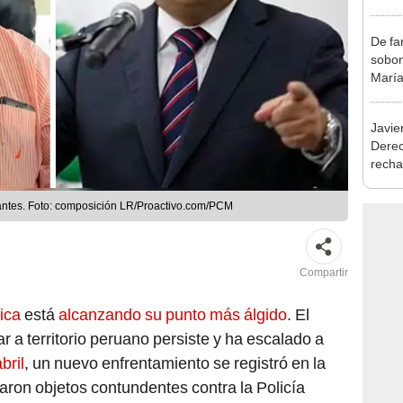
exma
De fa
sobon
María
Javie
Dere
recha
otorg
Argen
tantes. Foto: composición LR/Proactivo.com/PCM
Compartir
rica
está
alcanzando su punto más álgido
. El
ar a territorio peruano persiste y ha escalado a
bril
, un nuevo enfrentamiento se registró en la
aron objetos contundentes contra la Policía