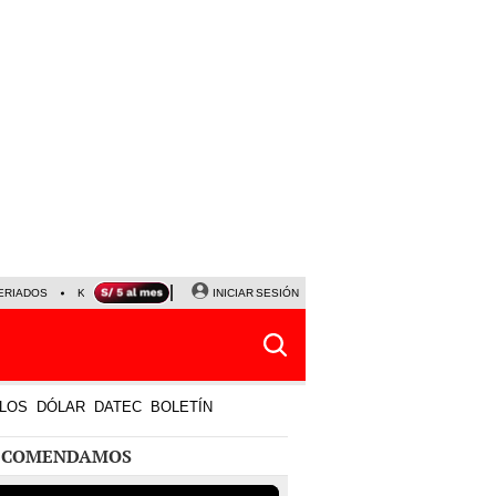
ERIADOS
KEIKO FUJIMORI
NALDY SALDAÑA
INICIAR SESIÓN
JAVIER MILEI
PARTIDOS DE
LOS
DÓLAR
DATEC
BOLETÍN
ECOMENDAMOS