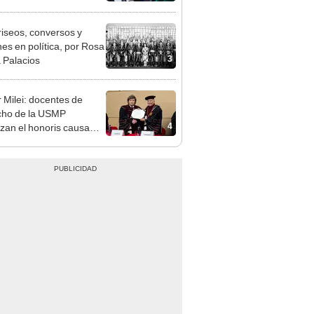
ndatario
riseos, conversos y
es en política, por Rosa
3
 Palacios
r Milei: docentes de
cho de la USMP
4
zan el honoris causa
ado al presidente de
tina