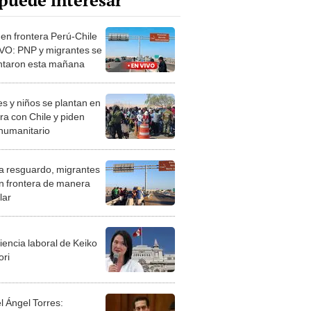
puede interesar
 en frontera Perú-Chile
VO: PNP y migrantes se
ntaron esta mañana
s y niños se plantan en
ra con Chile y piden
humanitario
a resguardo, migrantes
n frontera de manera
lar
iencia laboral de Keiko
ori
l Ángel Torres: