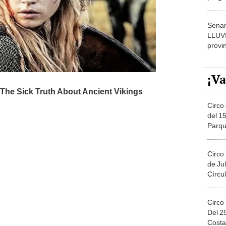
dónde
Senam
LLUV
provi
¡Va
Circo 
del 15
Parqu
Migue
Circo
de Jul
Círcul
Circo
Del 2
Costa