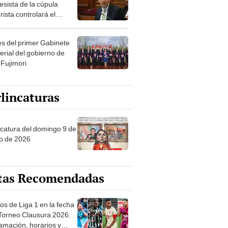
esista de la cúpula
rista controlará el
r año del Senado
les del primer Gabinete
erial del gobierno de
 Fujimori
lincaturas
ncatura del domingo 9 de
o de 2026
tas Recomendadas
os de Liga 1 en la fecha
 Torneo Clausura 2026:
amación, horarios y