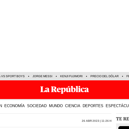
A VS SPORT BOYS
JORGE MESSI
KENJI FUJIMORI
PRECIO DEL DÓLAR
F
N
ECONOMÍA
SOCIEDAD
MUNDO
CIENCIA
DEPORTES
ESPECTÁCU
TE R
26 Abr 2023 | 11:26 h