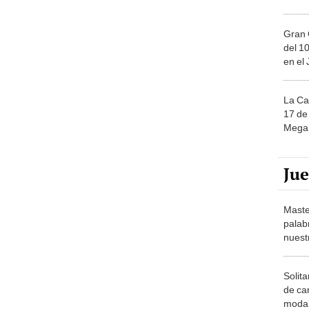
Gran 
del 10
en el
La Ca
17 de 
Mega 
Ju
Maste
palab
nuest
Solita
de ca
moda.