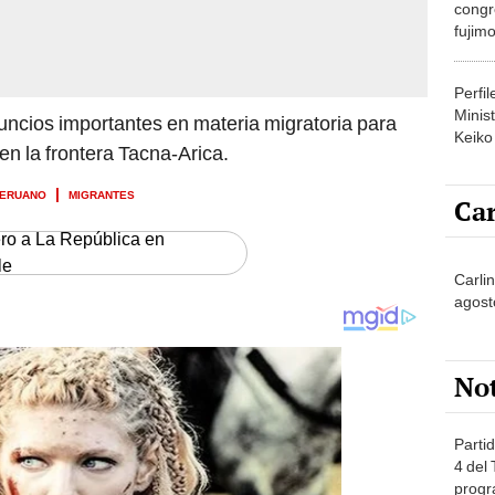
congr
fujimo
prime
Perfi
Minist
uncios importantes en materia migratoria para
Keiko
en la frontera Tacna-Arica.
PERUANO
MIGRANTES
Car
ero a La República en
le
Carli
agost
No
Partid
4 del
progr