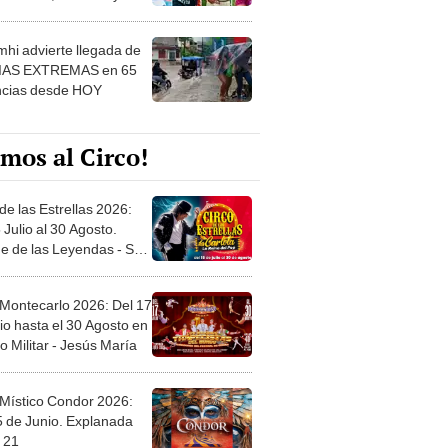
 ver
hi advierte llegada de
IAS EXTREMAS en 65
ncias desde HOY
mos al Circo!
de las Estrellas 2026:
 Julio al 30 Agosto.
e de las Leyendas - San
l
 Montecarlo 2026: Del 17
io hasta el 30 Agosto en
o Militar - Jesús María
 Místico Condor 2026:
5 de Junio. Explanada
 21