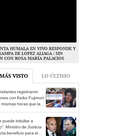
NTA HUMALA EN VIVO RESPONDE Y
RAMPA DE LÓPEZ ALIAGA | SIN
N CON ROSA MARÍA PALACIOS
 MÁS VISTO
LO ÚLTIMO
isitantes registraron
ones con Keiko Fujimori
1
s mismas horas que la
denta se encontraba en
e puede indultar a
”: Ministro de Justicia
2
rta beneficio para el