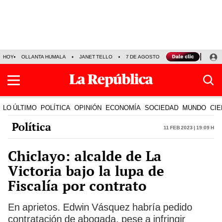
HOY
OLLANTA HUMALA
JANET TELLO
7 DE AGOSTO
TINKA RESULTADOS
LO ÚLTIMO
POLÍTICA
OPINIÓN
ECONOMÍA
SOCIEDAD
MUNDO
CIE
Política
11 Feb 2023 | 19:09 h
Chiclayo: alcalde de La
Victoria bajo la lupa de
Fiscalía por contrato
En aprietos. Edwin Vásquez habría pedido
contratación de abogada, pese a infringir