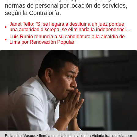
normas de personal por locación de servicios,
según la Contraloría.
Janet Tello: “Si se llegara a destituir a un juez porque
una autoridad discrepa, se eliminaría la independencia
judicial”
Luis Rubio renuncia a su candidatura a la alcaldía de
Lima por Renovación Popular
En la mira. Vásquez llegó a municipio distrital de La Victoria tras postular por