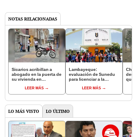
NOTAS RELACIONADAS
Sicarios acribillan a
Lambayeque:
Chic
abogado en la puerta de
evaluación de Sunedu
desc
su vivienda en
para licenciar a la
quem
Lambayeque
UNPRG es integral en 44
origi
LEER MÁS
LEER MÁS
programas académicos
tuber
Leon
LO MÁS VISTO
LO ÚLTIMO