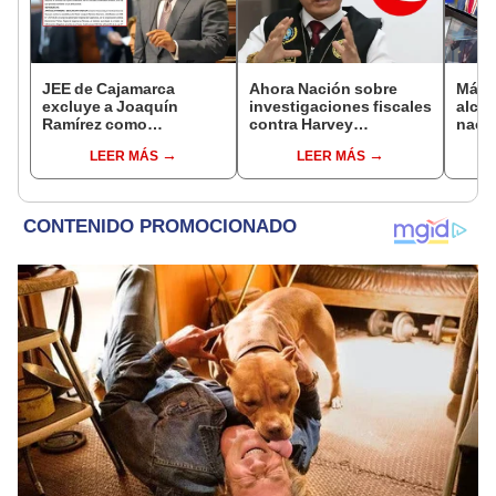
JEE de Cajamarca
Ahora Nación sobre
Más d
excluye a Joaquín
investigaciones fiscales
alcal
Ramírez como
contra Harvey
nacio
candidato a gobernador
Colchado: "El Ministerio
dan p
LEER MÁS
LEER MÁS
regional por ocultar
Público no puede ser
encu
sentencia
utilizado políticamente"