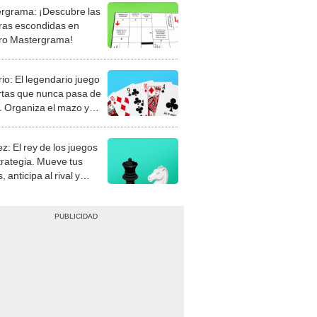
rgrama: ¡Descubre las
ras escondidas en
ro Mastergrama!
rio: El legendario juego
rtas que nunca pasa de
 Organiza el mazo y
stra tu habilidad.
z: El rey de los juegos
trategia. Mueve tus
, anticipa al rival y
gue el jaque mate.