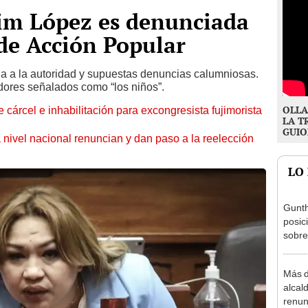
lim López es denunciada
 de Acción Popular
ia a la autoridad y supuestas denuncias calumniosas.
dores señalados como “los niños”.
OLLA
 cárcel e inhabilitación para excongresista fujimorista
LA T
GUIO
 nivel nacional renuncian y dan paso a la reelección
LO
Gunth
posic
sobre
Aliag
Más d
alcal
renun