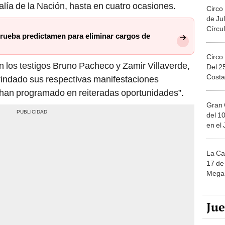
alía de la Nación, hasta en cuatro ocasiones.
Circo
de Jul
Círcul
rueba predictamen para eliminar cargos de
Circo
 los testigos Bruno Pacheco y Zamir Villaverde,
Del 2
Costa
rindado sus respectivas manifestaciones
e han programado en reiteradas oportunidades”.
Gran 
del 10
en el
La Ca
17 de 
Mega 
Ju