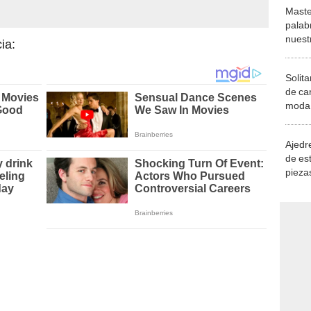
Maste
palab
nuest
ia:
Solita
de ca
moda.
demue
Ajedre
de es
piezas
consi