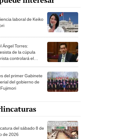
puede interesar
iencia laboral de Keiko
ori
l Ángel Torres:
esista de la cúpula
rista controlará el
r año del Senado
les del primer Gabinete
erial del gobierno de
 Fujimori
lincaturas
ncatura del sábado 8 de
o de 2026