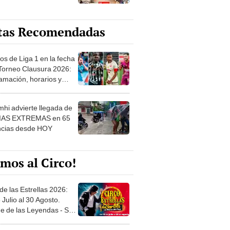
tas Recomendadas
os de Liga 1 en la fecha
 Torneo Clausura 2026:
amación, horarios y
 ver
hi advierte llegada de
IAS EXTREMAS en 65
ncias desde HOY
mos al Circo!
de las Estrellas 2026:
 Julio al 30 Agosto.
e de las Leyendas - San
l