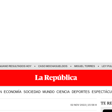
NUANO RESULTADOS HOY
CASO MOCHASUELDOS
MIGUEL TORRES
LEY PU
N
ECONOMÍA
SOCIEDAD
MUNDO
CIENCIA
DEPORTES
ESPECTÁCU
TE R
02 Nov 2022 | 15:58 h