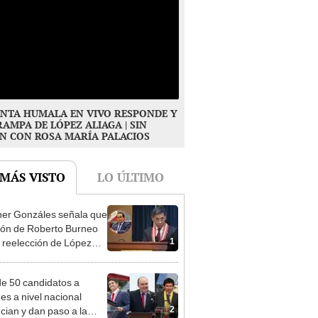
NTA HUMALA EN VIVO RESPONDE Y
RAMPA DE LÓPEZ ALIAGA | SIN
N CON ROSA MARÍA PALACIOS
 MÁS VISTO
LO ÚLTIMO
er Gonzáles señala que
ión de Roberto Burneo
1
 reelección de López
a no representan al JNE
e 50 candidatos a
des a nivel nacional
2
cian y dan paso a la