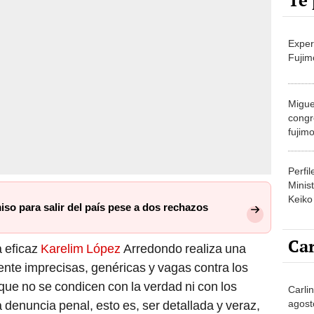
Te 
Exper
Fujim
Migue
congr
fujimo
prime
Perfi
Minist
Keiko
iso para salir del país pese a dos rechazos
Car
 eficaz
Karelim López
Arredondo realiza una
nte imprecisas, genéricas y vagas contra los
que no se condicen con la verdad ni con los
Carli
agost
 denuncia penal, esto es, ser detallada y veraz,