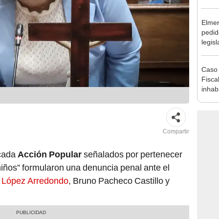
reele
Elmer
pedid
legisl
por "
Caso 
Fiscal
inhabi
excon
María
Compartir
ncada
Acción Popular
señalados por pertenecer
iños” formularon una denuncia penal ante el
 López Arredondo
, Bruno Pacheco Castillo y