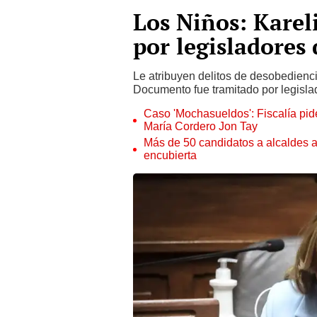
Los Niños: Kare
por legisladores
Le atribuyen delitos de desobedienc
Documento fue tramitado por legisla
Caso 'Mochasueldos': Fiscalía pide
María Cordero Jon Tay
Más de 50 candidatos a alcaldes a
encubierta