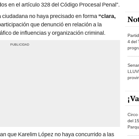
os en el artículo 328 del Código Procesal Penal”.
a ciudadana no haya precisado en forma
“clara,
No
participación que denunció en relación a la
áfico de influencias y organización criminal.
Partid
4 del
progr
dónde
Senam
LLUV
provi
¡Va
Circo 
del 15
Parqu
Migue
an que Karelim López no haya concurrido a las