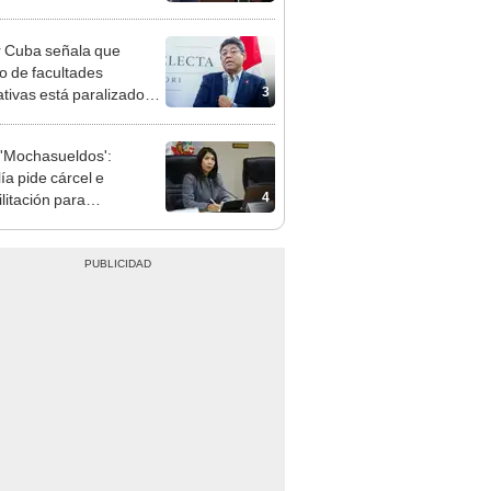
cción encubierta
 Cuba señala que
o de facultades
3
ativas está paralizado
trámite burocrático"
'Mochasueldos':
ía pide cárcel e
4
litación para
gresista fujimorista
 Cordero Jon Tay