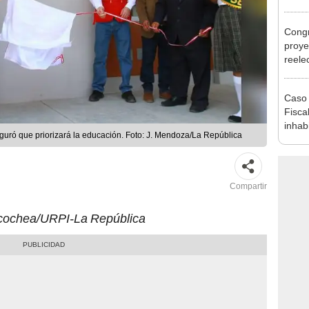
regio
Congr
proye
reele
alcal
Caso 
Fiscal
inhabi
eguró que priorizará la educación. Foto: J. Mendoza/La República
excon
María
Compartir
icochea/URPI-La República