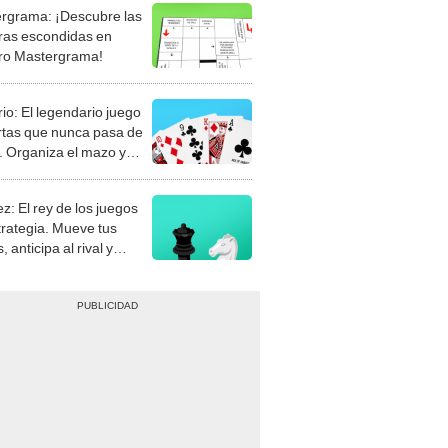
rgrama: ¡Descubre las
ras escondidas en
ro Mastergrama!
rio: El legendario juego
rtas que nunca pasa de
 Organiza el mazo y
stra tu habilidad.
z: El rey de los juegos
trategia. Mueve tus
, anticipa al rival y
gue el jaque mate.