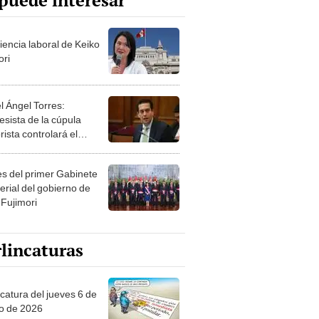
puede interesar
iencia laboral de Keiko
ori
l Ángel Torres:
esista de la cúpula
rista controlará el
r año del Senado
les del primer Gabinete
erial del gobierno de
 Fujimori
lincaturas
ncatura del jueves 6 de
o de 2026