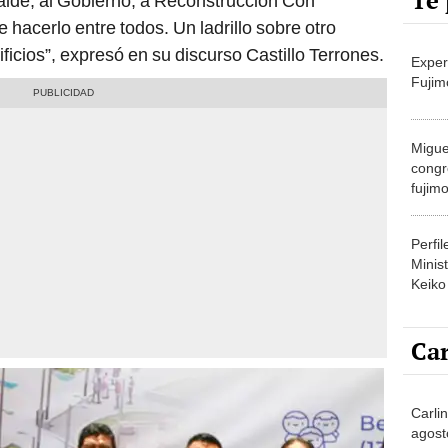
Te 
alde, al Gobierno, a Reconstrucción Con
acerlo entre todos. Un ladrillo sobre otro
ificios”, expresó en su discurso Castillo Terrones.
Exper
Fujim
Migue
congr
fujimo
prime
Perfi
Minist
Keiko
Car
Carli
agost