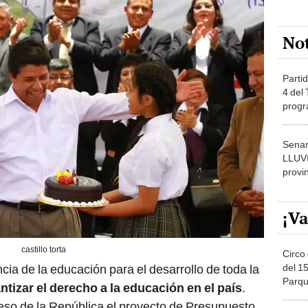
No
Partid
4 del
progr
dónde
Senam
LLUV
provi
¡Va
castillo torta
Circo 
del 15
cia de la educación para el desarrollo de toda la
Parqu
ntizar el derecho a la educación en el país
.
Migue
so de la República el proyecto de Presupuesto