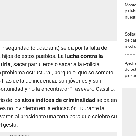
Maste
palab
nuest
Solita
de ca
moda.
inseguridad (ciudadana) se da por la falta de
demue
 hijos de estos pueblos. La
lucha contra la
Ajedre
tirla
, sacar patrulleros o sacar a la Policía.
de es
problema estructural, porque el que se somete,
piezas
 filas de la delincuencia, son jóvenes y son
consi
tunidad y no la encontraron”, aseveró Castillo.
io de los
altos índices de criminalidad
se da en
es no invirtieron en la educación. Durante la
varon al presidente una torta para que celebre su
l gesto.