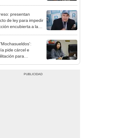
nal por ocultar sentencia
eso: presentan
cto de ley para impedir
3
cción encubierta a la
día
'Mochasueldos':
ía pide cárcel e
4
litación para
gresista fujimorista
 Cordero Jon Tay