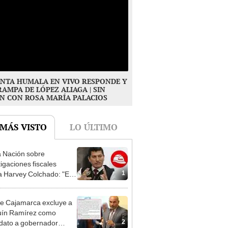
NTA HUMALA EN VIVO RESPONDE Y
RAMPA DE LÓPEZ ALIAGA | SIN
N CON ROSA MARÍA PALACIOS
 MÁS VISTO
LO ÚLTIMO
 Nación sobre
tigaciones fiscales
1
a Harvey Colchado: "El
terio Público no puede
ilizado políticamente"
e Cajamarca excluye a
uín Ramírez como
2
dato a gobernador