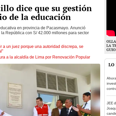
illo dice que su gestión
io de la educación
 educativa en provincia de Pacasmayo. Anunció
la República con S/ 42.000 millones para sector
OLLA
LA T
tuir a un juez porque una autoridad discrepa, se
GUIO
l”
ura a la alcaldía de Lima por Renovación Popular
LO
Ahora
inves
contr
Minis
ser ut
JEE d
Joaq
candi