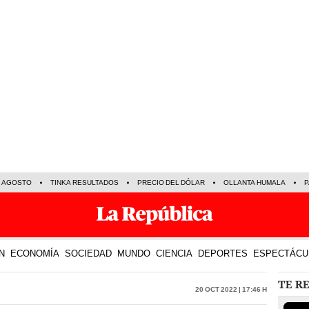
E AGOSTO
TINKA RESULTADOS
PRECIO DEL DÓLAR
OLLANTA HUMALA
P
N
ECONOMÍA
SOCIEDAD
MUNDO
CIENCIA
DEPORTES
ESPECTÁCU
TE R
20 Oct 2022 | 17:46 h