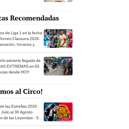
tas Recomendadas
os de Liga 1 en la fecha
 Torneo Clausura 2026:
amación, horarios y
 ver
hi advierte llegada de
IAS EXTREMAS en 65
ncias desde HOY
mos al Circo!
de las Estrellas 2026:
 Julio al 30 Agosto.
e de las Leyendas - San
l