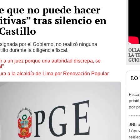
e que no puede hacer
tivas” tras silencio en
Castillo
signada por el Gobierno, no realizó ninguna
OLLA
llo durante la diligencia fiscal.
LA T
GUIO
tuir a un juez porque una autoridad discrepa, se
l”
ura a la alcaldía de Lima por Renovación Popular
LO
Fisca
prisi
por p
incom
ideol
JNE a
López
reele