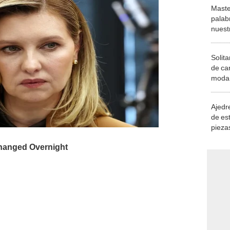
Maste
palab
nuest
Solita
de ca
moda.
demue
Ajedre
de es
piezas
consi