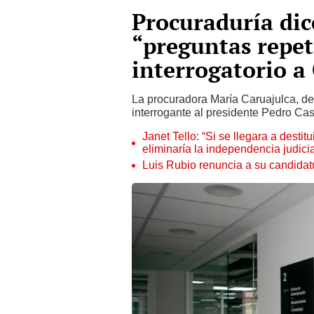
Procuraduría dic
“preguntas repeti
interrogatorio a 
La procuradora María Caruajulca, de
interrogante al presidente Pedro Casti
Janet Tello: “Si se llegara a desti
eliminaría la independencia judicia
Luis Rubio renuncia a su candidat