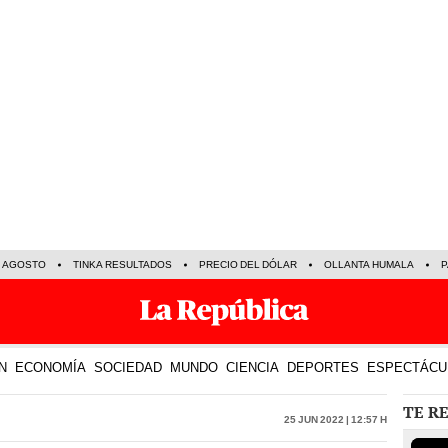
E AGOSTO
TINKA RESULTADOS
PRECIO DEL DÓLAR
OLLANTA HUMALA
P
N
ECONOMÍA
SOCIEDAD
MUNDO
CIENCIA
DEPORTES
ESPECTÁCU
TE R
25 Jun 2022 | 12:57 h