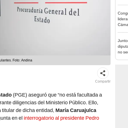
Munic
Congr
lider
Cáma
Junto
diput
no se
de Ét
ulantes. Foto: Andina
Compartir
stado
(PGE) aseguró que “no está facultada a
rante diligencias del Ministerio Público. Ello,
 titular de dicha entidad,
María Caruajulca
gunta en el
interrogatorio al presidente Pedro