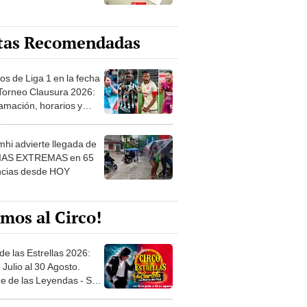
tas Recomendadas
os de Liga 1 en la fecha
 Torneo Clausura 2026:
amación, horarios y
 ver
hi advierte llegada de
IAS EXTREMAS en 65
ncias desde HOY
mos al Circo!
de las Estrellas 2026:
 Julio al 30 Agosto.
e de las Leyendas - San
l