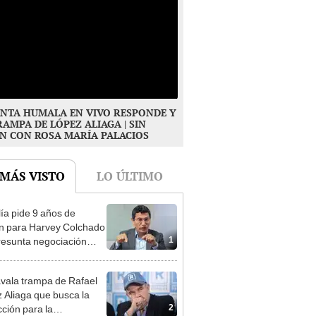
NTA HUMALA EN VIVO RESPONDE Y
RAMPA DE LÓPEZ ALIAGA | SIN
N CON ROSA MARÍA PALACIOS
 MÁS VISTO
LO ÚLTIMO
lía pide 9 años de
ón para Harvey Colchado
1
resunta negociación
patible y falsedad
ógica
vala trampa de Rafael
 Aliaga que busca la
2
cción para la