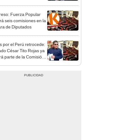
ipalidad de Lima
eso: Fuerza Popular
ará seis comisiones en la
3
ra de Diputados
s por el Perú retrocede:
ado César Tito Rojas ya
4
rá parte de la Comisión
ica