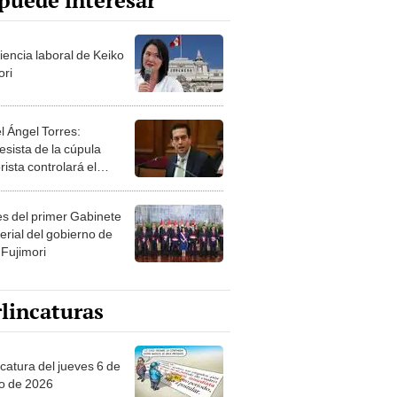
puede interesar
iencia laboral de Keiko
ori
l Ángel Torres:
esista de la cúpula
rista controlará el
r año del Senado
les del primer Gabinete
erial del gobierno de
 Fujimori
lincaturas
ncatura del jueves 6 de
o de 2026