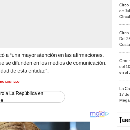
Circo
de Jul
Círcul
Circo
Del 2
Costa
có a “una mayor atención en las afirmaciones,
Gran 
ue se difunden en los medios de comunicación,
del 10
lidad de esta entidad”.
en el
RO CASTILLO
La Ca
ero a La República en
17 de 
le
Mega 
Ju