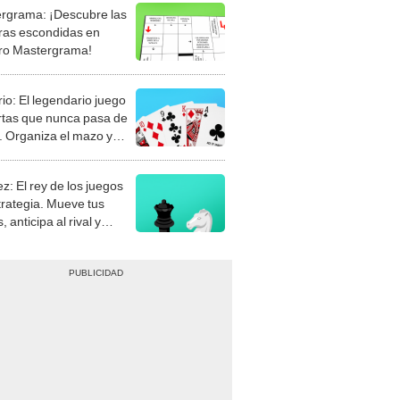
rgrama: ¡Descubre las
ras escondidas en
ro Mastergrama!
rio: El legendario juego
rtas que nunca pasa de
 Organiza el mazo y
stra tu habilidad.
z: El rey de los juegos
trategia. Mueve tus
, anticipa al rival y
gue el jaque mate.