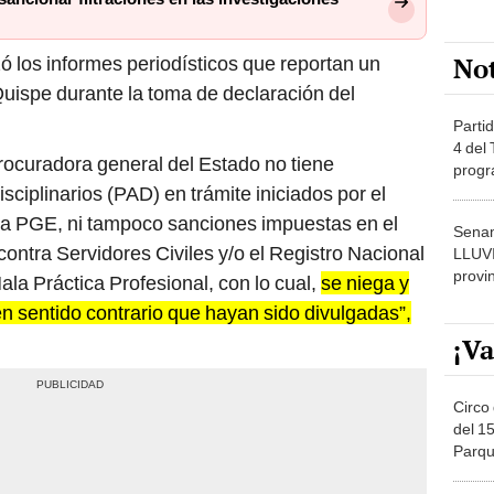
No
ó los informes periodísticos que reportan un
Quispe durante la toma de declaración del
Partid
4 del
rocuradora general del Estado no tiene
progr
sciplinarios (PAD) en trámite iniciados por el
dónde
la PGE, ni tampoco sanciones impuestas en el
Senam
ontra Servidores Civiles y/o el Registro Nacional
LLUV
provi
a Práctica Profesional, con lo cual,
se niega y
en sentido contrario que hayan sido divulgadas”,
¡Va
Circo 
del 15
Parqu
Migue