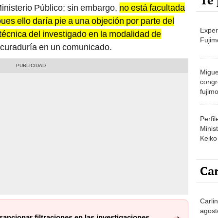
Te 
 Ministerio Público; sin embargo,
no está facultada
pues ello daría pie a una objeción por parte del
Exper
 técnica del investigado en la modalidad de
Fujim
ocuraduría en un comunicado.
Migue
congr
fujimo
prime
Perfi
Minist
Keiko
Car
Carli
agost
 sancionar filtraciones en las investigaciones