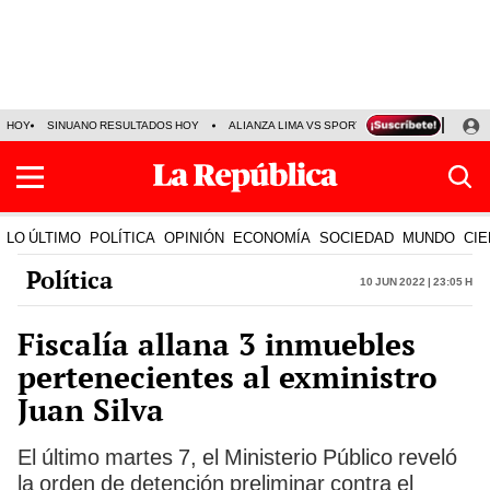
HOY
SINUANO RESULTADOS HOY
ALIANZA LIMA VS SPORT BOYS
JORGE MES
LO ÚLTIMO
POLÍTICA
OPINIÓN
ECONOMÍA
SOCIEDAD
MUNDO
CIE
Política
10 Jun 2022 | 23:05 h
Fiscalía allana 3 inmuebles
pertenecientes al exministro
Juan Silva
El último martes 7, el Ministerio Público reveló
la orden de detención preliminar contra el