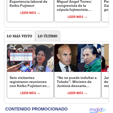
Experiencia laboral de
Miguel Ángel Torres:
Perfi
Keiko Fujimori
congresista de la
Gabin
cúpula fujimorista
gobi
LEER MÁS
controlará el primer año
Fujim
LEER MÁS
del Senado
LO MÁS VISTO
LO ÚLTIMO
Seis visitantes
“No se puede indultar a
Javie
registraron reuniones
Toledo”: Ministro de
de D
con Keiko Fujimori en
Justicia descarta
recha
las mismas horas que la
beneficio para el
causa
LEER MÁS
LEER MÁS
presidenta se
exmandatario
presi
encontraba en Junín