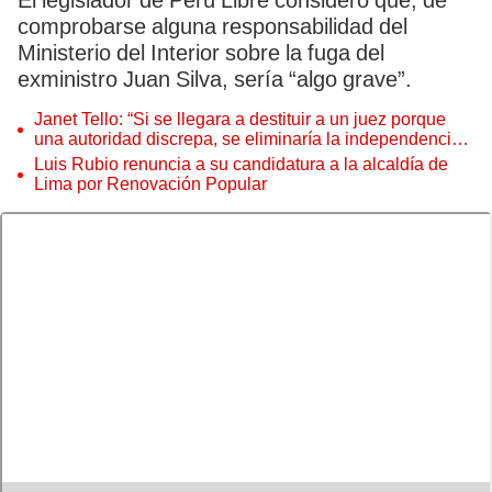
El legislador de Perú Libre consideró que, de
comprobarse alguna responsabilidad del
Ministerio del Interior sobre la fuga del
exministro Juan Silva, sería “algo grave”.
Janet Tello: “Si se llegara a destituir a un juez porque
una autoridad discrepa, se eliminaría la independencia
judicial”
Luis Rubio renuncia a su candidatura a la alcaldía de
Lima por Renovación Popular