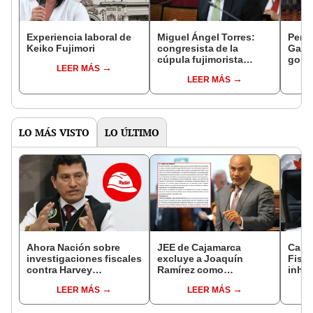
Experiencia laboral de
Miguel Ángel Torres:
Perfi
Keiko Fujimori
congresista de la
Gabin
cúpula fujimorista
gobi
LEER MÁS
controlará el primer año
Fujim
LEER MÁS
del Senado
LO MÁS VISTO
LO ÚLTIMO
Ahora Nación sobre
JEE de Cajamarca
Caso
investigaciones fiscales
excluye a Joaquín
Fisca
contra Harvey
Ramírez como
inhab
Colchado: "El Ministerio
candidato a gobernador
exco
LEER MÁS
LEER MÁS
Público no puede ser
regional por ocultar
fujim
utilizado políticamente"
sentencia
Cord