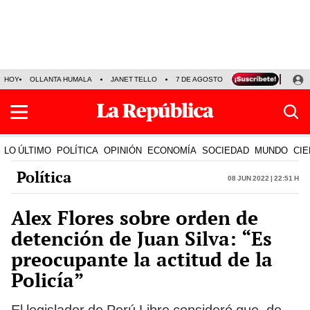
HOY
OLLANTA HUMALA
JANET TELLO
7 DE AGOSTO
TINKA RESULTADOS
LO ÚLTIMO
POLÍTICA
OPINIÓN
ECONOMÍA
SOCIEDAD
MUNDO
CIE
Política
08 Jun 2022 | 22:51 h
Alex Flores sobre orden de
detención de Juan Silva: “Es
preocupante la actitud de la
Policía”