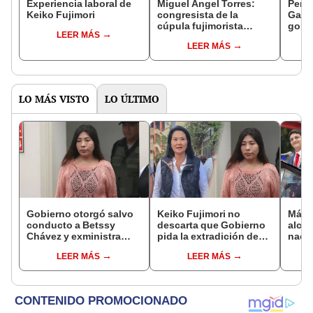
Experiencia laboral de
Miguel Ángel Torres:
Perfi
Keiko Fujimori
congresista de la
Gabin
cúpula fujimorista
gobi
LEER MÁS
controlará el primer año
Fujim
LEER MÁS
del Senado
LO MÁS VISTO
LO ÚLTIMO
Gobierno otorgó salvo
Keiko Fujimori no
Más d
conducto a Betssy
descarta que Gobierno
alcal
Chávez y exministra
pida la extradición de
nacio
viajó a México en la
Betssy Chávez: "Está
dan p
LEER MÁS
LEER MÁS
madrugada
dentro de nuestras
encu
facultades"