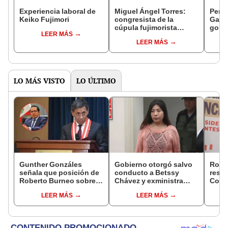
Experiencia laboral de
Miguel Ángel Torres:
Perfi
Keiko Fujimori
congresista de la
Gabin
cúpula fujimorista
gobi
LEER MÁS
controlará el primer año
Fujim
LEER MÁS
del Senado
LO MÁS VISTO
LO ÚLTIMO
Gunther Gonzáles
Gobierno otorgó salvo
Robe
señala que posición de
conducto a Betssy
respo
Roberto Burneo sobre
Chávez y exministra
Cong
reelección de López
viajó a México en la
reele
LEER MÁS
LEER MÁS
Aliaga no representan al
madrugada
de al
JNE