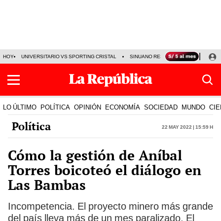
HOY
UNIVERSITARIO VS SPORTING CRISTAL
SINUANO RESULTADOS HOY
CA
LO ÚLTIMO
POLÍTICA
OPINIÓN
ECONOMÍA
SOCIEDAD
MUNDO
CIE
Política
22 May 2022 | 15:59 h
Cómo la gestión de Aníbal
Torres boicoteó el diálogo en
Las Bambas
Incompetencia. El proyecto minero más grande
del país lleva más de un mes paralizado. El