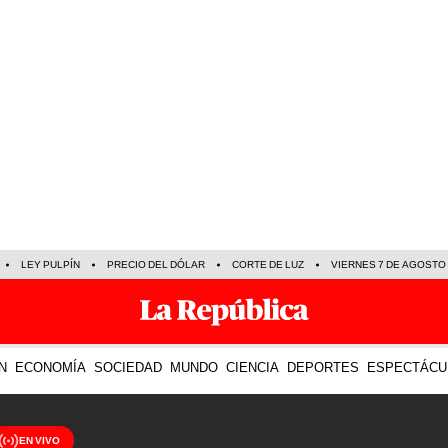
LEY PULPÍN
PRECIO DEL DÓLAR
CORTE DE LUZ
VIERNES 7 DE AGOSTO
N
ECONOMÍA
SOCIEDAD
MUNDO
CIENCIA
DEPORTES
ESPECTÁCU
EN VIVO