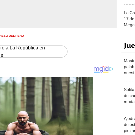
La Ca
17 de 
Mega 
RESO DEL PERÚ
Ju
ero a La República en
le
Maste
palab
nuest
Solita
de ca
moda.
demue
Ajedre
de es
piezas