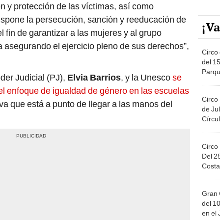
n y protección de las víctimas, así como
ispone la persecución, sanción y reeducación de
¡Va
 fin de garantizar a las mujeres y al grupo
cia asegurando el ejercicio pleno de sus derechos”,
Circo 
del 15
Parqu
der Judicial (PJ),
Elvia Barrios
, y la Unesco
se
Migue
el enfoque de igualdad de género en las escuelas
Circo
iva que está a punto de llegar a las manos del
de Jul
Círcul
Circo
Del 2
Costa
Gran 
del 10
en el