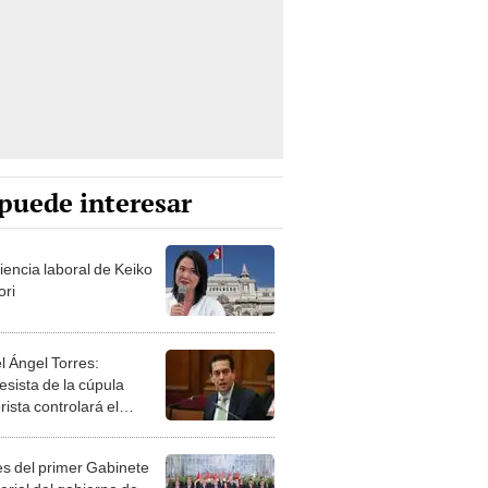
puede interesar
iencia laboral de Keiko
ori
l Ángel Torres:
esista de la cúpula
rista controlará el
r año del Senado
les del primer Gabinete