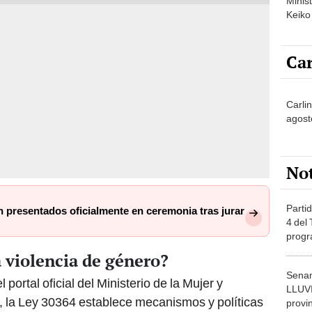
Minist
Keiko
Car
Carlin
agost
No
Partid
 presentados oficialmente en ceremonia tras jurar
4 del
progr
dónde
a violencia de género?
Senam
portal oficial del Ministerio de la Mujer y
LLUV
 la Ley 30364 establece mecanismos y políticas
provi