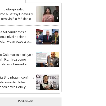
rno otorgó salvo
cto a Betssy Chávez y
1
istra viajó a México en
adrugada
e 50 candidatos a
des a nivel nacional
2
cian y dan paso a la
cción encubierta
e Cajamarca excluye a
uín Ramírez como
3
dato a gobernador
nal por ocultar sentencia
ia Sheinbaum confirma
blecimiento de las
4
iones entre Perú y
o tras otorgarse
conducto para Bettsy
ez