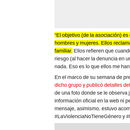
“El objetivo (de la asociación) es
hombres y mujeres. Ellos reclaman
familiar.
Ellos refieren que cuand
riesgo (al hacer la denuncia en u
nada. Eso es lo que ellos me han
En el marco de su semana de pr
dicho grupo y publicó detalles de
de una foto donde se le observa 
información oficial en la web ni p
mensaje, asimismo, estuvo aco
#LaViolenciaNoTieneGénero y #