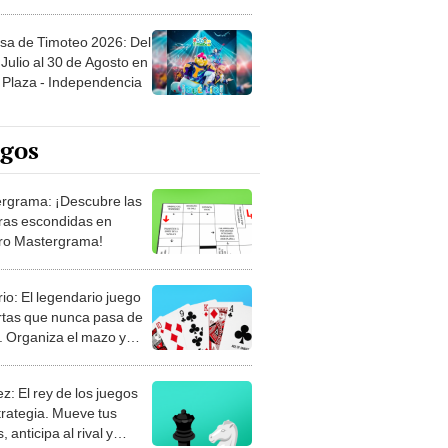
sa de Timoteo 2026: Del
Julio al 30 de Agosto en
Plaza - Independencia
egos
rgrama: ¡Descubre las
ras escondidas en
ro Mastergrama!
rio: El legendario juego
rtas que nunca pasa de
 Organiza el mazo y
stra tu habilidad.
z: El rey de los juegos
trategia. Mueve tus
, anticipa al rival y