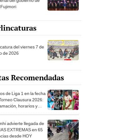
erial del gobierno de
 Fujimori
lincaturas
catura del viernes 7 de
o de 2026
tas Recomendadas
os de Liga 1 en la fecha
 Torneo Clausura 2026:
amación, horarios y
 ver
hi advierte llegada de
IAS EXTREMAS en 65
ncias desde HOY