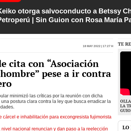
Keiko otorga salvoconducto a Betssy C
Petroperú | Sin Guion con Rosa María P
TE R
18 May 2022 | 17:27 h
 cita con “Asociación
 hombre” pese a ir contra
ero
ar minimizó las críticas por la reunión con dicha
OLLA
una postura clara contra la ley que busca erradicar la
LA T
idades.
GUIO
 cárcel e inhabilitación para excongresista fujimorista
LO
 nivel nacional renuncian y dan paso a la reelección