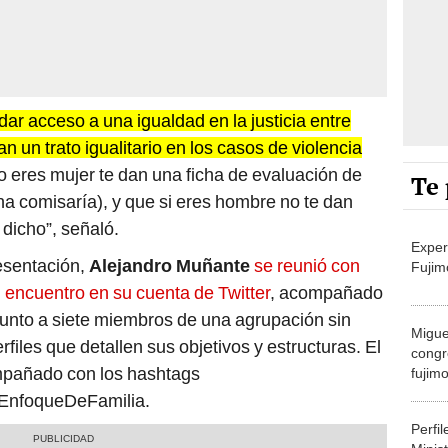
 dar acceso a una igualdad en la justicia entre
 un trato igualitario en los casos de violencia
o eres mujer te dan una ficha de evaluación de
Te 
na comisaría), y que si eres hombre no te dan
 dicho”, señaló.
Exper
esentación,
Alejandro Muñante
se reunió con
Fujim
l encuentro en su cuenta de Twitter
, acompañado
junto a siete miembros de una agrupación sin
Migue
erfiles que detallen sus objetivos y estructuras. El
congr
mpañado con los hashtags
fujimo
prime
EnfoqueDeFamilia.
Perfi