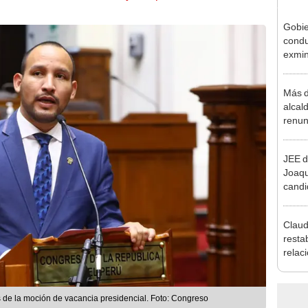
Gobie
condu
exmin
la m
Más d
alcal
renun
reele
JEE d
Joaq
candi
regio
Claud
resta
relac
Mexic
salvo
Cháv
 de la moción de vacancia presidencial. Foto: Congreso