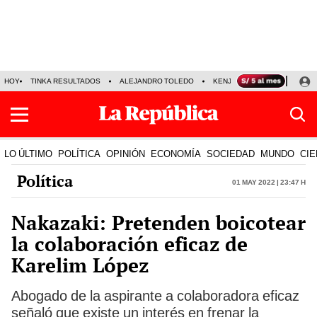
HOY
TINKA RESULTADOS
ALEJANDRO TOLEDO
KENJI FUJIMORI
PRECIO
LO ÚLTIMO
POLÍTICA
OPINIÓN
ECONOMÍA
SOCIEDAD
MUNDO
CIE
Política
01 May 2022 | 23:47 h
Nakazaki: Pretenden boicotear
la colaboración eficaz de
Karelim López
Abogado de la aspirante a colaboradora eficaz
señaló que existe un interés en frenar la