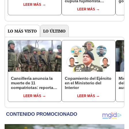
cúpula fujimorista
gobi
LEER MÁS
controlará el primer año
Fujim
LEER MÁS
del Senado
LO MÁS VISTO
LO ÚLTIMO
Cancillería anuncia la
Copamiento del Ejército
Miemb
muerte de 11
en el Ministerio del
del 
compatriotas: reportan
Interior
aume
114 desaparecidos y 3
"Ojal
LEER MÁS
LEER MÁS
capturados por Ucrania
plan