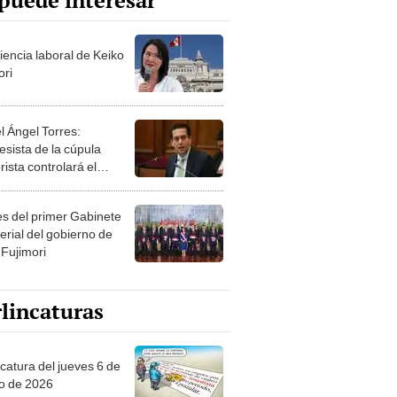
puede interesar
iencia laboral de Keiko
ori
l Ángel Torres:
esista de la cúpula
rista controlará el
r año del Senado
les del primer Gabinete
erial del gobierno de
 Fujimori
lincaturas
ncatura del jueves 6 de
o de 2026