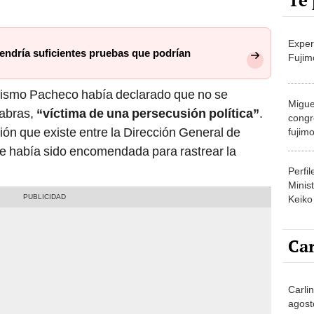
Te 
Exper
ndría suficientes pruebas que podrían
Fujim
mismo Pacheco había declarado que no se
Migue
labras,
“víctima de una persecusión política”
.
congr
ión que existe entre la Dirección General de
fujimo
prime
que había sido encomendada para rastrear la
Perfi
Minist
Keiko
Car
Carli
agost