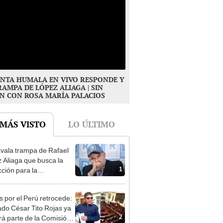
NTA HUMALA EN VIVO RESPONDE Y
RAMPA DE LÓPEZ ALIAGA | SIN
N CON ROSA MARÍA PALACIOS
 MÁS VISTO
LO ÚLTIMO
vala trampa de Rafael
 Aliaga que busca la
1
cción para la
ipalidad de Lima
s por el Perú retrocede:
ado César Tito Rojas ya
2
rá parte de la Comisión