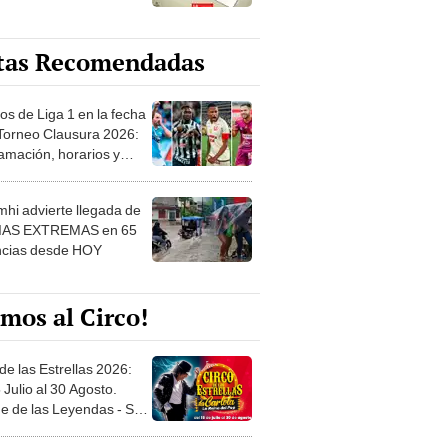
tas Recomendadas
os de Liga 1 en la fecha
 Torneo Clausura 2026:
amación, horarios y
 ver
hi advierte llegada de
IAS EXTREMAS en 65
ncias desde HOY
mos al Circo!
de las Estrellas 2026:
 Julio al 30 Agosto.
e de las Leyendas - San
l