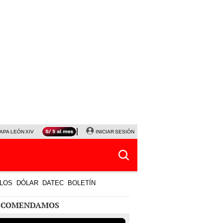
APA LEÓN XIV
NALDY SALDAÑA
INICIAR SESIÓN
LA BELLA LUZ
MAGALY MEDINA
HORÓS
LOS
DÓLAR
DATEC
BOLETÍN
ECOMENDAMOS