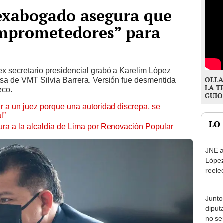
exabogado asegura que
omprometedores” para
 ex secretario presidencial grabó a Karelim López
OLLA
sa de VMT Silvia Barrera. Versión fue desmentida
LA T
eco.
GUIO
tuir a un juez porque una autoridad discrepa, se
l”
LO
ura a la alcaldía de Lima por Renovación Popular
JNE a
López
reele
Munic
Junto
diput
no se