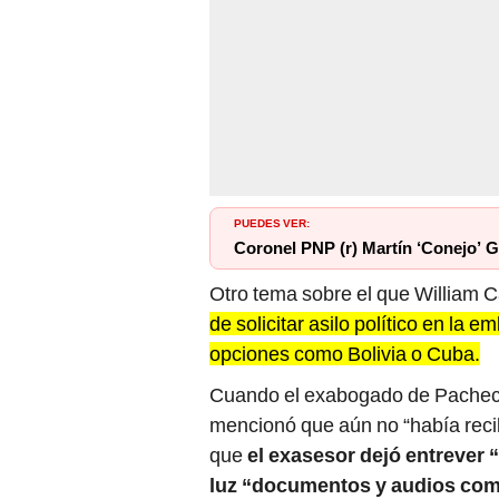
PUEDES VER:
Coronel PNP (r) Martín ‘Conejo’ G
Otro tema sobre el que William 
de solicitar asilo político en la
opciones como Bolivia o Cuba.
Cuando el exabogado de Pacheco l
mencionó que aún no “había recib
que
el exasesor dejó entrever “
luz “documentos y audios com