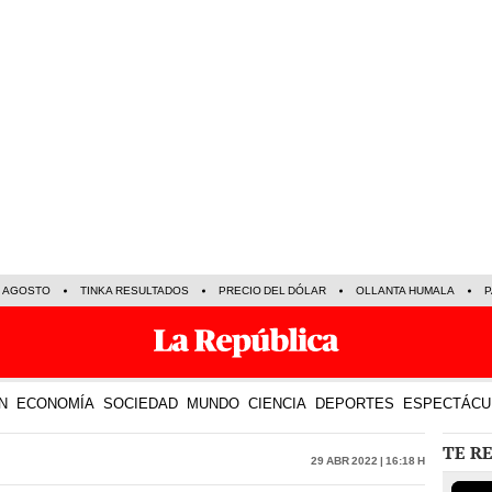
E AGOSTO
TINKA RESULTADOS
PRECIO DEL DÓLAR
OLLANTA HUMALA
P
N
ECONOMÍA
SOCIEDAD
MUNDO
CIENCIA
DEPORTES
ESPECTÁCU
TE R
29 Abr 2022 | 16:18 h