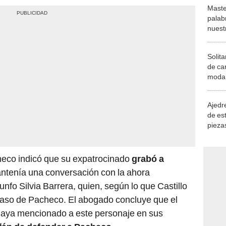
Maste
palab
nuest
Solita
de ca
moda.
demue
Ajedre
de es
piezas
consi
eco indicó que su expatrocinado
grabó a
ntenía una conversación con la ahora
unfo Silvia Barrera, quien, según lo que Castillo
l caso de Pacheco. El abogado concluye que el
haya mencionado a este personaje en sus