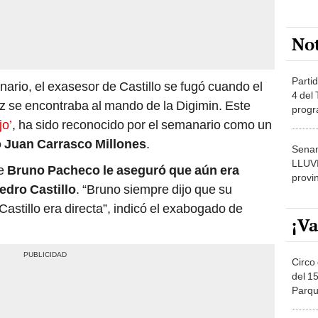
No
Partid
ario, el exasesor de Castillo se fugó cuando el
4 del
 se encontraba al mando de la Digimin. Este
progr
jo’
, ha sido reconocido por el semanario como un
dónde
 Juan Carrasco Millones
.
Senam
LLUV
e
Bruno Pacheco le aseguró que aún era
provi
edro Castillo
.
“Bruno siempre dijo que su
Castillo era directa”, indicó el exabogado de
¡Va
Circo 
del 15
Parqu
Migue