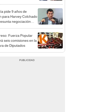
ica
lía pide 9 años de
ón para Harvey Colchado
3
resunta negociación
patible y falsedad
ógica
eso: Fuerza Popular
ará seis comisiones en la
4
ra de Diputados