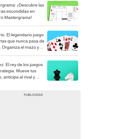
rgrama: ¡Descubre las
ras escondidas en
ro Mastergrama!
rio: El legendario juego
rtas que nunca pasa de
 Organiza el mazo y
stra tu habilidad.
z: El rey de los juegos
trategia. Mueve tus
, anticipa al rival y
gue el jaque mate.