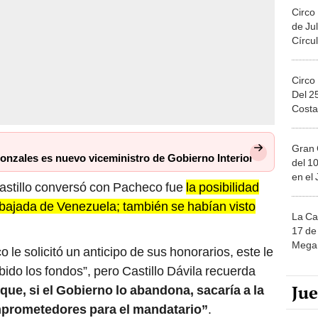
Circo
de Jul
Círcul
Circo
Del 2
Costa
Gran 
onzales es nuevo viceministro de Gobierno Interior
del 10
en el
Castillo conversó con Pacheco fue
la posibilidad
 embajada de Venezuela; también se habían visto
La Ca
17 de 
Mega 
e solicitó un anticipo de sus honorarios, este le
ido los fondos”, pero Castillo Dávila recuerda
Ju
que, si el Gobierno lo abandona, sacaría a la
prometedores para el mandatario”
.