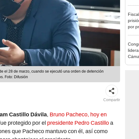
de Ét
Fisca
prisi
por p
incom
ideol
Congr
lider
Cáma
e el 28 de marzo, cuando se ejecutó una orden de detención
s. Foto: Difusión
Compartir
iam Castillo Dávila
,
Bruno Pacheco, hoy en
 fue protegido por el
presidente Pedro Castillo
a
iones que Pacheco mantuvo con él, así como