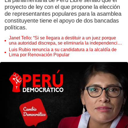
La parlamentaria de Perú Libre señaló que el
proyecto de ley con el que propone la elección
de representantes populares para la asamblea
constituyente tiene el apoyo de dos bancadas
políticas.
Janet Tello: “Si se llegara a destituir a un juez porque
una autoridad discrepa, se eliminaría la independencia
judicial”
Luis Rubio renuncia a su candidatura a la alcaldía de
Lima por Renovación Popular