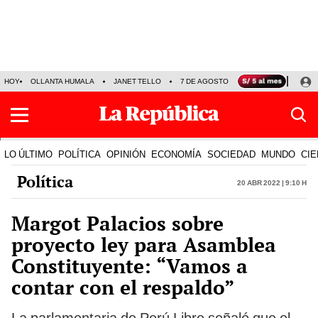
HOY
OLLANTA HUMALA
JANET TELLO
7 DE AGOSTO
TINKA RESULTADOS
LO ÚLTIMO
POLÍTICA
OPINIÓN
ECONOMÍA
SOCIEDAD
MUNDO
CIE
Política
20 Abr 2022 | 9:10 h
Margot Palacios sobre
proyecto ley para Asamblea
Constituyente: “Vamos a
contar con el respaldo”