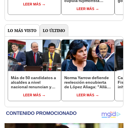
cúpula fujimorista
gobi
LEER MÁS
controlará el primer año
Fujim
LEER MÁS
del Senado
LO MÁS VISTO
LO ÚLTIMO
Más de 50 candidatos a
Norma Yarrow defiende
Caso
alcaldes a nivel
reelección encubierta
Fisca
nacional renuncian y
de López Aliaga: "Allá el
inhab
dan paso a la reelección
Jurado que se deja
exco
LEER MÁS
LEER MÁS
encubierta
sacar la vuelta"
fujim
Cord