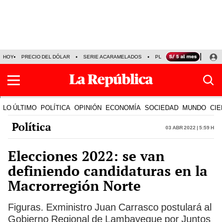
HOY
PRECIO DEL DÓLAR
SERIE ACARAMELADOS
PLAZA VEA
ALEJAND
LO ÚLTIMO
POLÍTICA
OPINIÓN
ECONOMÍA
SOCIEDAD
MUNDO
CIE
Política
03 Abr 2022 | 5:59 h
Elecciones 2022: se van
definiendo candidaturas en la
Macrorregión Norte
Figuras. Exministro Juan Carrasco postulará al
Gobierno Regional de Lambayeque por Juntos