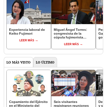
Experiencia laboral de
Miguel Ángel Torres:
Perfi
Keiko Fujimori
congresista de la
Gabin
cúpula fujimorista
gobi
LEER MÁS
controlará el primer año
Fujim
LEER MÁS
del Senado
LO MÁS VISTO
LO ÚLTIMO
Copamiento del Ejército
Seis visitantes
De fa
en el Ministerio del
registraron reuniones
y sob