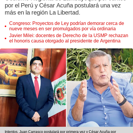
por el Perú y César Acuña postulará una vez
más en la región La Libertad.
Congreso: Proyectos de Ley podrían demorar cerca de
nueve meses en ser promulgados por vía ordinaria
Javier Milei: docentes de Derecho de la USMP rechazan
el honoris causa otorgado al presidente de Argentina
Intentos. Juan Carrasco postulará por primera vez y César Acuña por