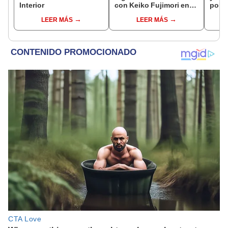
Interior
con Keiko Fujimori en
por R
las mismas horas que la
LEER MÁS
LEER MÁS
presidenta se
encontraba en Junín