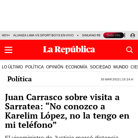
HOY
ALIANZA LIMA VS SPORT BOYS EN VIVO
SINUANO RESULTADOS HOY
JO
LO ÚLTIMO
POLÍTICA
OPINIÓN
ECONOMÍA
SOCIEDAD
MUNDO
CIE
Política
30 Mar 2022 | 15:24 h
Juan Carrasco sobre visita a
Sarratea: “No conozco a
Karelim López, no la tengo en
mi teléfono”