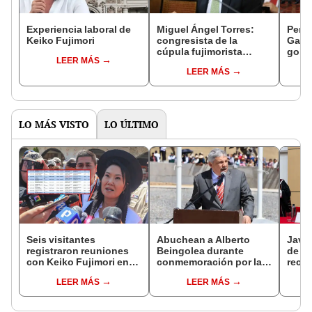
Experiencia laboral de
Miguel Ángel Torres:
Perfi
Keiko Fujimori
congresista de la
Gabin
cúpula fujimorista
gobi
LEER MÁS
controlará el primer año
Fujim
LEER MÁS
del Senado
LO MÁS VISTO
LO ÚLTIMO
Seis visitantes
Abuchean a Alberto
Javie
registraron reuniones
Beingolea durante
de D
con Keiko Fujimori en
conmemoración por la
recha
las mismas horas que la
Batalla de Junín
causa
LEER MÁS
LEER MÁS
presidenta se
presi
encontraba en Junín