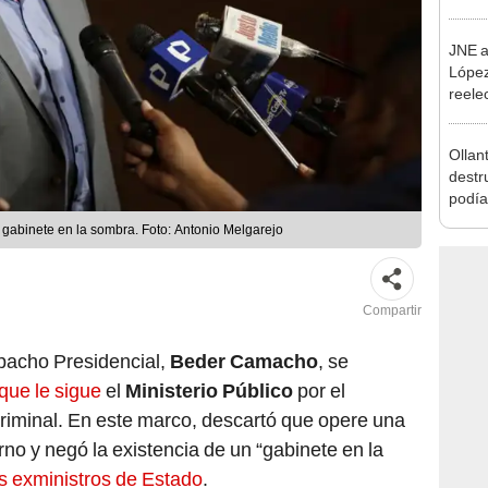
Minis
ser ut
JNE a
López
reele
Munic
Ollan
destr
podía
2026
n gabinete en la sombra. Foto: Antonio Melgarejo
Compartir
spacho Presidencial,
Beder Camacho
, se
 que le sigue
el
Ministerio Público
por el
criminal. En este marco, descartó que opere una
rno y negó la existencia de un “gabinete en la
s exministros de Estado
.