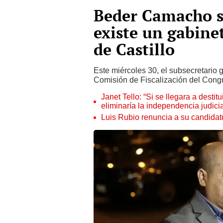
Beder Camacho s
existe un gabine
de Castillo
Este miércoles 30, el subsecretario 
Comisión de Fiscalización del Cong
Janet Tello: “Si se llegara a desti
eliminaría la independencia judicia
Luis Rubio renuncia a su candidat