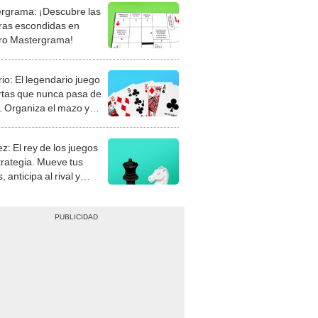
rgrama: ¡Descubre las
ras escondidas en
ro Mastergrama!
rio: El legendario juego
rtas que nunca pasa de
 Organiza el mazo y
stra tu habilidad.
z: El rey de los juegos
trategia. Mueve tus
, anticipa al rival y
gue el jaque mate.