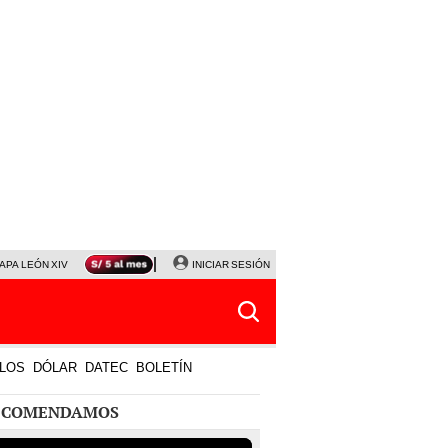
APA LEÓN XIV
NALDY SALDAÑA
INICIAR SESIÓN
LA BELLA LUZ
MAGALY MEDINA
HORÓS
LOS
DÓLAR
DATEC
BOLETÍN
ECOMENDAMOS