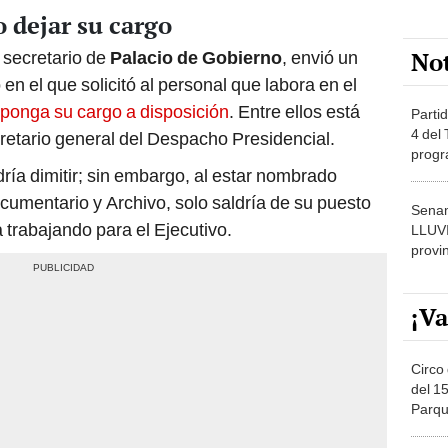
 dejar su cargo
No
 secretario de
Palacio de Gobierno
, envió un
n el que solicitó al personal que labora en el
ponga su cargo a disposición
. Entre ellos está
Partid
4 del
etario general del Despacho Presidencial.
progr
ía dimitir; sin embargo, al estar nombrado
dónde
umentario y Archivo, solo saldría de su puesto
Senam
a trabajando para el Ejecutivo.
LLUV
provi
¡Va
Circo 
del 15
Parqu
Migue