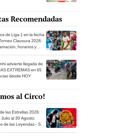
tas Recomendadas
os de Liga 1 en la fecha
 Torneo Clausura 2026:
amación, horarios y
 ver
hi advierte llegada de
IAS EXTREMAS en 65
ncias desde HOY
mos al Circo!
de las Estrellas 2026:
 Julio al 30 Agosto.
e de las Leyendas - San
l