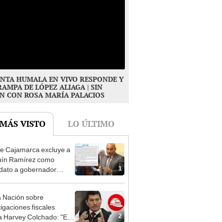
NTA HUMALA EN VIVO RESPONDE Y
RAMPA DE LÓPEZ ALIAGA | SIN
N CON ROSA MARÍA PALACIOS
 MÁS VISTO
LO ÚLTIMO
e Cajamarca excluye a
uín Ramírez como
1
dato a gobernador
nal por ocultar sentencia
 Nación sobre
tigaciones fiscales
2
a Harvey Colchado: "El