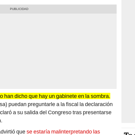
no han dicho que hay un gabinete en la sombra.
a) puedan preguntarle a la fiscal la declaración
claró a su salida del Congreso tras presentarse
n.
dvirtió que
se estaría malinterpretando las