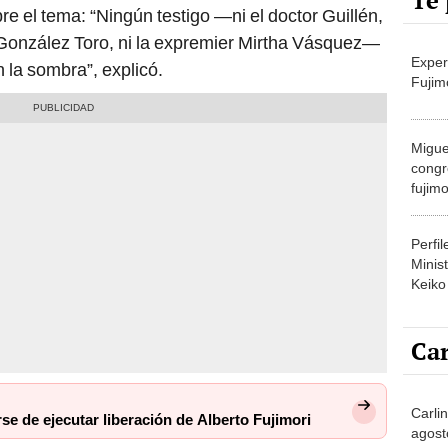
Te 
re el tema: “Ningún testigo —ni el doctor Guillén,
or González Toro, ni la expremier Mirtha Vásquez—
Exper
 la sombra”, explicó.
Fujim
Migue
congr
fujimo
prime
Perfi
Minist
Keiko
Car
Carli
se de ejecutar liberación de Alberto Fujimori
agost