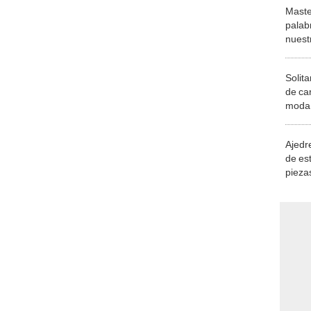
Maste
palab
nuest
Solita
de ca
moda.
demue
Ajedre
de es
piezas
consi