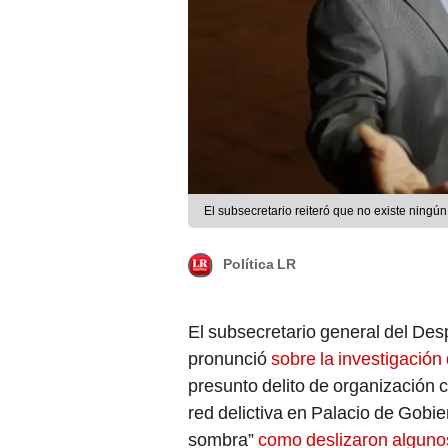
El subsecretario reiteró que no existe ningú
Política LR
El subsecretario general del De
pronunció
sobre la investigación
presunto delito de organización 
red delictiva en Palacio de Gobie
sombra”
como deslizaron alguno