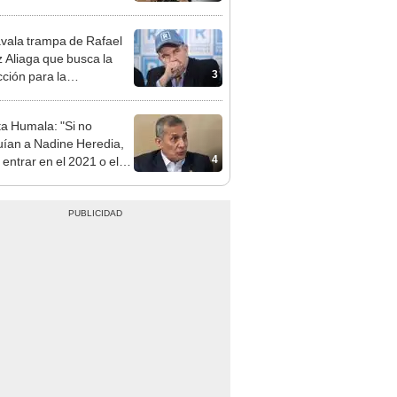
terio Público no puede
ilizado políticamente"
vala trampa de Rafael
 Aliaga que busca la
3
cción para la
ipalidad de Lima
ta Humala: "Si no
uían a Nadine Heredia,
4
 entrar en el 2021 o el
"