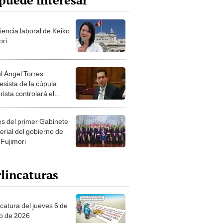
puede interesar
iencia laboral de Keiko
ori
l Ángel Torres:
esista de la cúpula
rista controlará el
r año del Senado
les del primer Gabinete
erial del gobierno de
 Fujimori
lincaturas
ncatura del jueves 6 de
o de 2026