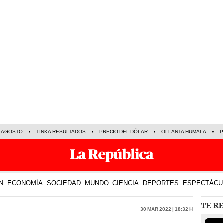
E AGOSTO
TINKA RESULTADOS
PRECIO DEL DÓLAR
OLLANTA HUMALA
P
N
ECONOMÍA
SOCIEDAD
MUNDO
CIENCIA
DEPORTES
ESPECTÁCU
TE R
30 Mar 2022 | 18:32 h