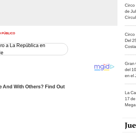
Circo
de Jul
Círcul
O PÚBLICO
Circo
Del 2
ero a La República en
Costa
le
Gran 
del 10
en el
La Ca
17 de 
Mega 
Ju