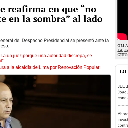
e reafirma en que “no
te en la sombra” al lado
general del Despacho Presidencial se presentó ante la
OLLA
reso.
LA T
GUIO
tuir a un juez porque una autoridad discrepa, se
l”
ura a la alcaldía de Lima por Renovación Popular
LO
JEE d
Joaq
candi
regio
Ahora
inves
contr