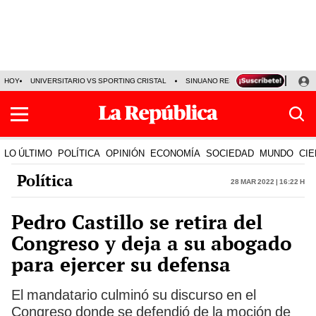
HOY
UNIVERSITARIO VS SPORTING CRISTAL
SINUANO RESULTADOS HOY
CA
LO ÚLTIMO
POLÍTICA
OPINIÓN
ECONOMÍA
SOCIEDAD
MUNDO
CIE
Política
28 Mar 2022 | 16:22 h
Pedro Castillo se retira del
Congreso y deja a su abogado
para ejercer su defensa
El mandatario culminó su discurso en el
Congreso donde se defendió de la moción de