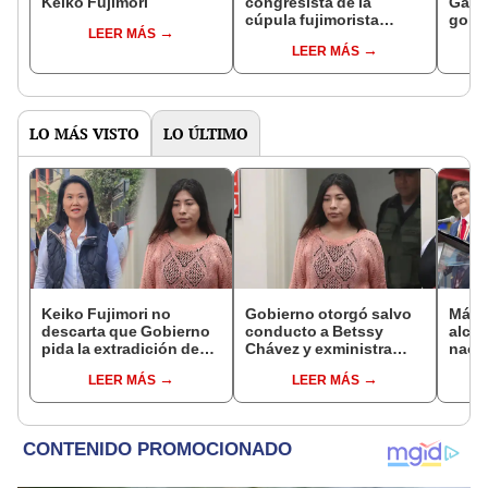
Keiko Fujimori
congresista de la
Gabin
cúpula fujimorista
gobi
LEER MÁS
controlará el primer año
Fujim
LEER MÁS
del Senado
LO MÁS VISTO
LO ÚLTIMO
Keiko Fujimori no
Gobierno otorgó salvo
Más d
descarta que Gobierno
conducto a Betssy
alcal
pida la extradición de
Chávez y exministra
nacio
Betssy Chávez: "Está
viajó a México en la
dan p
LEER MÁS
LEER MÁS
dentro de nuestras
madrugada
encu
facultades"